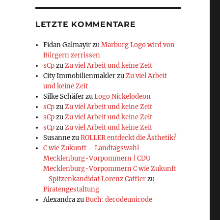
LETZTE KOMMENTARE
Fidan Galmayir
zu
Marburg Logo wird von
Bürgern zerrissen
sCp
zu
Zu viel Arbeit und keine Zeit
City Immobilienmakler
zu
Zu viel Arbeit
und keine Zeit
Silke Schäfer
zu
Logo Nickelodeon
sCp
zu
Zu viel Arbeit und keine Zeit
sCp
zu
Zu viel Arbeit und keine Zeit
sCp
zu
Zu viel Arbeit und keine Zeit
Susanne
zu
ROLLER entdeckt die Ästhetik?
C wie Zukunft – Landtagswahl
Mecklenburg-Vorpommern | CDU
Mecklenburg-Vorpommern C wie Zukunft
- Spitzenkandidat Lorenz Caffier
zu
Piratengestaltung
Alexandra
zu
Buch: decodeunicode