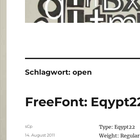
Schlagwort:
open
FreeFont: Eqypt2
Autor
sCp
Type: Eqypt22
Veröffentlicht
14. August 2011
Weight: Regular