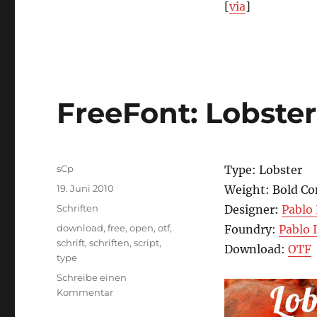
[
via
]
FreeFont: Lobster
Autor
sCp
Type: Lobster
Veröffentlicht
19. Juni 2010
Weight: Bold C
am
Kategorien
Schriften
Designer:
Pablo 
Schlagwörter
download
,
free
,
open
,
otf
,
Foundry:
Pablo 
schrift
,
schriften
,
script
,
Download:
OTF
type
Schreibe einen
zu
Kommentar
FreeFont: