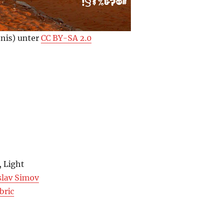
nis) unter
CC BY-SA 2.0
, Light
slav Simov
bric