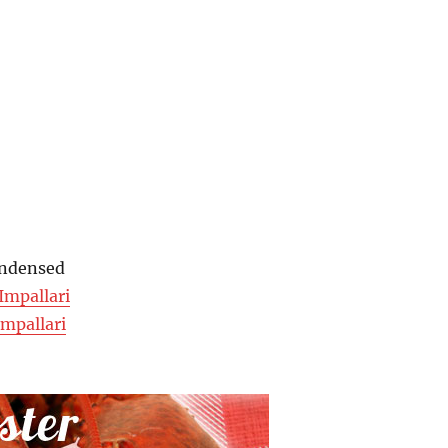
ondensed
Impallari
Impallari