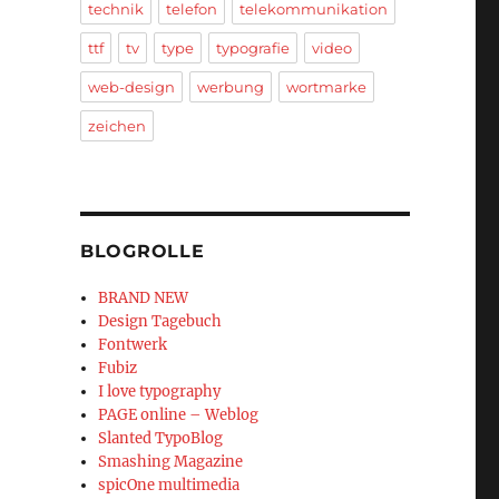
technik
telefon
telekommunikation
ttf
tv
type
typografie
video
web-design
werbung
wortmarke
zeichen
BLOGROLLE
BRAND NEW
Design Tagebuch
Fontwerk
Fubiz
I love typography
PAGE online – Weblog
Slanted TypoBlog
Smashing Magazine
spicOne multimedia