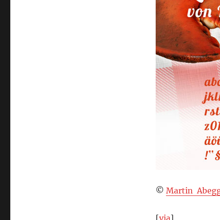
Lobster
©
Martin Abeg
[
via
]