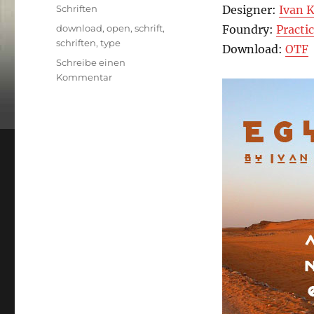
am
Kategorien
Schriften
Designer:
Ivan 
Schlagwörter
download
,
open
,
schrift
,
Foundry:
Practi
schriften
,
type
Download:
OTF
Schreibe einen
zu
Kommentar
FreeFont:
Eqypt22