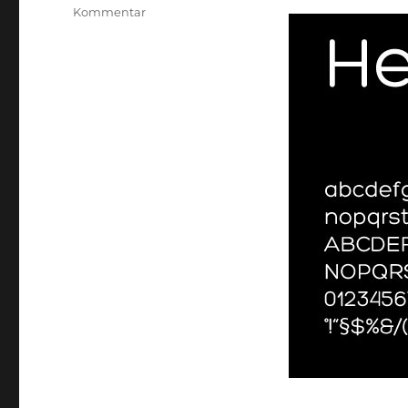
zu
Kommentar
FreeFont:
Hero