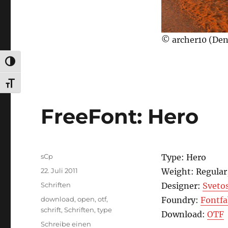
© archer10 (Den
UMSCHALTEN AUF HOHE KONTRASTE
SCHRIFT VERGRÖSSERN
FreeFont: Hero
Autor
sCp
Type: Hero
Veröffentlicht
22. Juli 2011
Weight: Regular
am
Kategorien
Schriften
Designer:
Sveto
Schlagwörter
download
,
open
,
otf
,
Foundry:
Fontfa
schrift
,
Schriften
,
type
Download:
OTF
Schreibe einen