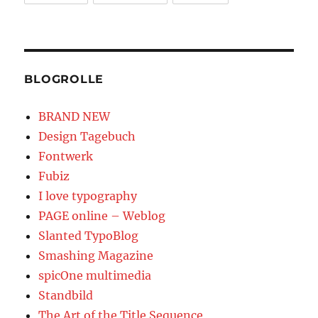
BLOGROLLE
BRAND NEW
Design Tagebuch
Fontwerk
Fubiz
I love typography
PAGE online – Weblog
Slanted TypoBlog
Smashing Magazine
spicOne multimedia
Standbild
The Art of the Title Sequence