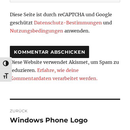
Diese Seite ist durch reCAPTCHA und Google
geschützt
Datenschutz-Bestimmungen
und
Nutzungsbedingungen
anwenden.
Diese Website verwendet Akismet, um Spam zu
UMSCHALTEN AUF HOHE KONTRASTE
reduzieren.
Erfahre, wie deine
SCHRIFT VERGRÖSSERN
Kommentardaten verarbeitet werden.
Beitragsnavigation
ZURÜCK
Windows Phone Logo
Vorheriger
Beitrag: