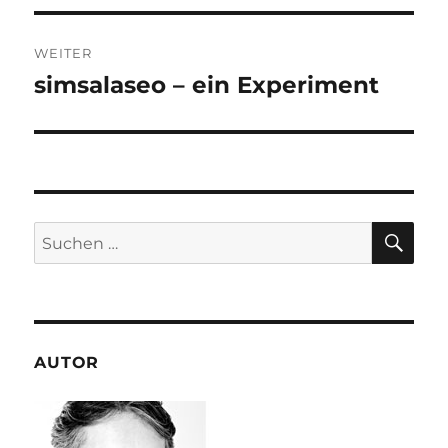
WEITER
simsalaseo – ein Experiment
Nächster
Beitrag:
SU
Suchen
nach:
AUTOR