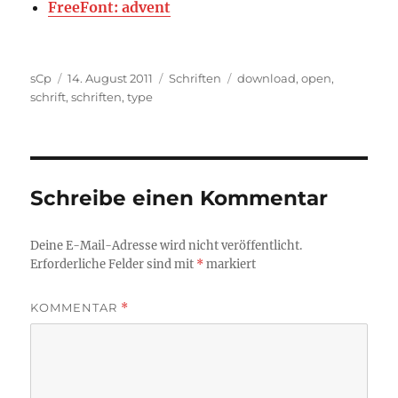
FreeFont: advent
Autor
Veröffentlicht
Kategorien
Schlagwörter
sCp
14. August 2011
Schriften
download
,
open
,
am
schrift
,
schriften
,
type
Schreibe einen Kommentar
Deine E-Mail-Adresse wird nicht veröffentlicht.
Erforderliche Felder sind mit
*
markiert
KOMMENTAR
*