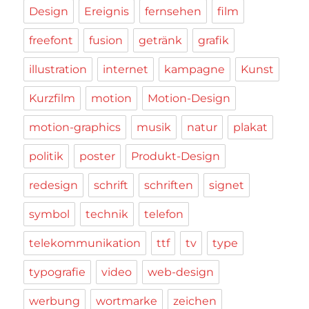
Design
Ereignis
fernsehen
film
freefont
fusion
getränk
grafik
illustration
internet
kampagne
Kunst
Kurzfilm
motion
Motion-Design
motion-graphics
musik
natur
plakat
politik
poster
Produkt-Design
redesign
schrift
schriften
signet
symbol
technik
telefon
telekommunikation
ttf
tv
type
typografie
video
web-design
werbung
wortmarke
zeichen