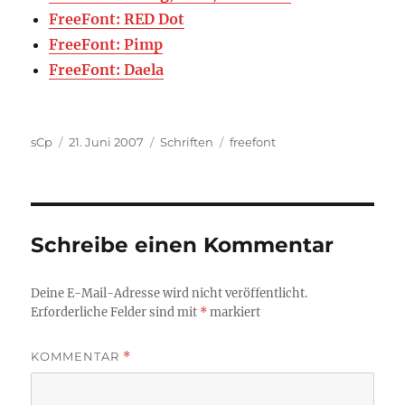
FreeFont: RED Dot
FreeFont: Pimp
FreeFont: Daela
Autor
Veröffentlicht
Kategorien
Schlagwörter
sCp
21. Juni 2007
Schriften
freefont
am
Schreibe einen Kommentar
Deine E-Mail-Adresse wird nicht veröffentlicht.
Erforderliche Felder sind mit
*
markiert
KOMMENTAR
*