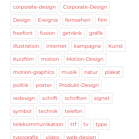
corporate-design
Corporate-Design
Design
Ereignis
fernsehen
film
freefont
fusion
getränk
grafik
illustration
internet
kampagne
Kunst
Kurzfilm
motion
Motion-Design
motion-graphics
musik
natur
plakat
politik
poster
Produkt-Design
redesign
schrift
schriften
signet
symbol
technik
telefon
telekommunikation
ttf
tv
type
typografie
video
web-design