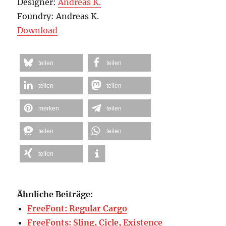
Designer:
Andreas K.
Foundry: Andreas K.
Download
teilen
teilen
teilen
teilen
merken
teilen
teilen
teilen
teilen
Ähnliche Beiträge
:
FreeFont: Regular Cargo
FreeFonts: Sling, Cicle, Existence