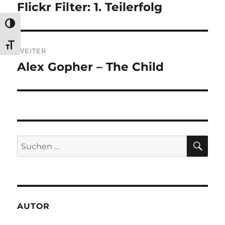
Flickr Filter: 1. Teilerfolg
Vorheriger
Beitrag:
UMSCHALTEN AUF HOHE KONTRASTE
SCHRIFT VERGRÖSSERN
WEITER
Alex Gopher – The Child
Nächster
Beitrag:
SU
Suchen
nach:
AUTOR