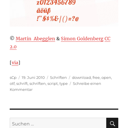
©
Martin Abegglen
&
Simon Goldenberg
CC
2.0
[
via
]
Autor
Veröffentlicht
Kategorien
Schlagwörter
sCp
19. Juni 2010
Schriften
download
,
free
,
open
,
am
otf
,
schrift
,
schriften
,
script
,
type
Schreibe einen
zu
Kommentar
FreeFont:
Lobster
SU
Suchen