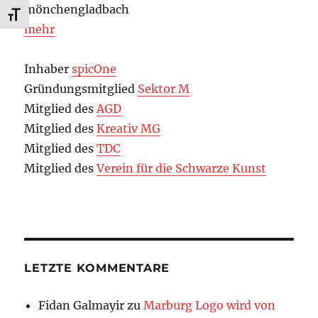
mönchengladbach
SCHRIFT VERGRÖSSERN
mehr
Inhaber
spicOne
Gründungsmitglied
Sektor M
Mitglied des
AGD
Mitglied des
Kreativ MG
Mitglied des
TDC
Mitglied des
Verein für die Schwarze Kunst
LETZTE KOMMENTARE
Fidan Galmayir
zu
Marburg Logo wird von