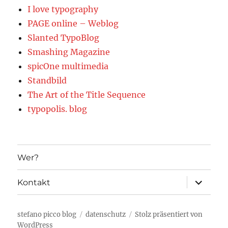
I love typography
PAGE online – Weblog
Slanted TypoBlog
Smashing Magazine
spicOne multimedia
Standbild
The Art of the Title Sequence
typopolis. blog
Wer?
Unterme
Kontakt
öffnen
stefano picco blog
datenschutz
Stolz präsentiert von
WordPress