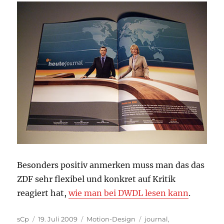
Besonders positiv anmerken muss man das das
ZDF sehr flexibel und konkret auf Kritik
reagiert hat,
wie man bei DWDL lesen kann
.
Autor
Veröffentlicht
Kategorien
Schlagwörter
sCp
19. Juli 2009
Motion-Design
journal
,