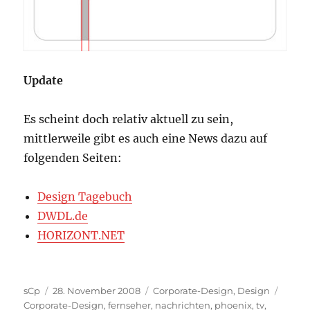
Update
Es scheint doch relativ aktuell zu sein,
mittlerweile gibt es auch eine News dazu auf
folgenden Seiten:
Design Tagebuch
DWDL.de
HORIZONT.NET
Autor
Veröffentlicht
Kategorien
Schla
sCp
28. November 2008
Corporate-Design
,
Design
am
Corporate-Design
,
fernseher
,
nachrichten
,
phoenix
,
tv
,