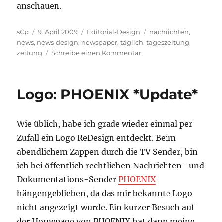
anschauen.
Autor
Veröffentlicht
Kategorien
Schlagwörter
sCp
9. April 2009
Editorial-Design
nachrichten
,
am
news
,
news-design
,
newspaper
,
täglich
,
tageszeitung
,
zu
zeitung
Schreibe einen Kommentar
Wenn
Editorial-
Design
Logo: PHOENIX *Update*
die
Tageszeitungen
rettet
Wie üblich, habe ich grade wieder einmal per
Zufall ein Logo ReDesign entdeckt. Beim
abendlichem Zappen durch die TV Sender, bin
ich bei öffentlich rechtlichen Nachrichten- und
Dokumentations-Sender
PHOENIX
hängengeblieben, da das mir bekannte Logo
nicht angezeigt wurde. Ein kurzer Besuch auf
der Homepage von PHOENIX hat dann meine