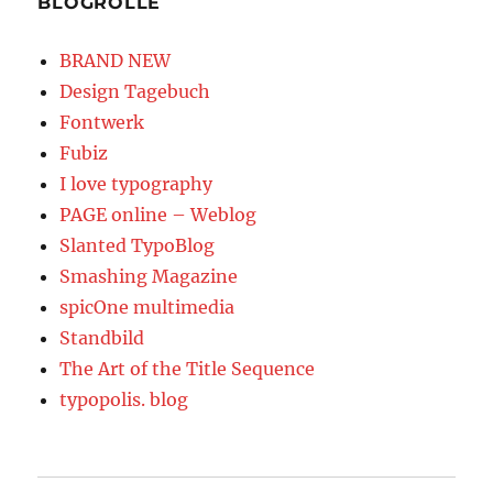
BLOGROLLE
BRAND NEW
Design Tagebuch
Fontwerk
Fubiz
I love typography
PAGE online – Weblog
Slanted TypoBlog
Smashing Magazine
spicOne multimedia
Standbild
The Art of the Title Sequence
typopolis. blog