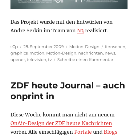
Das Projekt wurde mit den Entwürfen von
Andre Serkin im Team von
N3
realisiert.
Autor
Veröffentlicht
Kategorien
Schlagwörter
sCp
28. September 2009
Motion-Design
fernsehen
,
am
graphics
,
motion
,
Motion-Design
,
nachrichten
,
news
,
zu
opener
,
television
,
tv
Schreibe einen Kommentar
Motion-
Design:
russia
ZDF heute Journal – auch
today
onprint in
Diese Woche kommt man nicht am neuem
OnAir-Design der ZDF heute Nachrichten
vorbei. Alle einschlägigen
Portale
und
Blogs