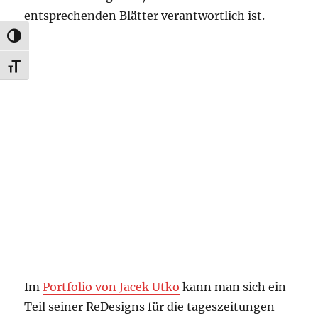
entsprechenden Blätter verantwortlich ist.
UMSCHALTEN AUF HOHE KONTRASTE
SCHRIFT VERGRÖSSERN
Im
Portfolio von Jacek Utko
kann man sich ein
Teil seiner ReDesigns für die tageszeitungen