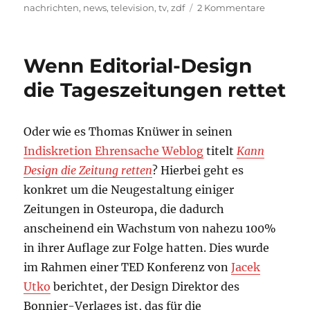
am
zu
nachrichten
,
news
,
television
,
tv
,
zdf
2 Kommentare
ZDF
heute
Journal
Wenn Editorial-Design
–
auch
die Tageszeitungen rettet
onprint
in
Oder wie es Thomas Knüwer in seinen
Indiskretion Ehrensache Weblog
titelt
Kann
Design die Zeitung retten
? Hierbei geht es
konkret um die Neugestaltung einiger
Zeitungen in Osteuropa, die dadurch
anscheinend ein Wachstum von nahezu 100%
in ihrer Auflage zur Folge hatten. Dies wurde
im Rahmen einer TED Konferenz von
Jacek
Utko
berichtet, der Design Direktor des
Bonnier-Verlages ist, das für die