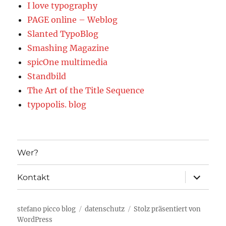
I love typography
PAGE online – Weblog
Slanted TypoBlog
Smashing Magazine
spicOne multimedia
Standbild
The Art of the Title Sequence
typopolis. blog
Wer?
Unterme
Kontakt
öffnen
stefano picco blog
datenschutz
Stolz präsentiert von
WordPress