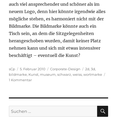
auch viel ansprechender und schöner als im
neuem Logo, denn hier könnte irgendwie alles
mögliche stehen, es harmoniert nicht mit der
Bildmarke. Die Bildmarke könnte auch ein
Tisch sein, an dem die Sitzgelegenheiten
herangeschoben wurden, damit keiner Platz
nehmen kann und sich mit etwas intensiver
beschäftigt – eventuell die Kunst?
Autor
Veröffentlicht
Kategorien
Schlagwörter
sCp
5. Februar 2010
Corporate-Design
2d
,
3d
,
am
bildmarke
,
Kunst
,
museum
,
schwarz
,
weiss
,
wortmarke
zu
1 Kommentar
Tampa
Museum
of
Art
Logo
SU
Suchen
nach: