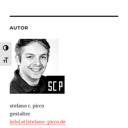
AUTOR
UMSCHALTEN AUF HOHE KONTRASTE
SCHRIFT VERGRÖSSERN
stefano c. picco
gestalter
info[at]stefano-picco.de