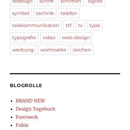
redesign
schrift
schriften
signet
symbol
technik
telefon
telekommunikation
ttf
tv
type
typografie
video
web-design
werbung
wortmarke
zeichen
BLOGROLLE
BRAND NEW
Design Tagebuch
Fontwerk
Fubiz