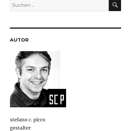
SU
Suchen
nach:
AUTOR
stefano c. picco
gestalter