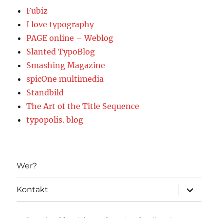
Fubiz
I love typography
PAGE online – Weblog
Slanted TypoBlog
Smashing Magazine
spicOne multimedia
Standbild
The Art of the Title Sequence
typopolis. blog
Wer?
Unterme
Kontakt
öffnen