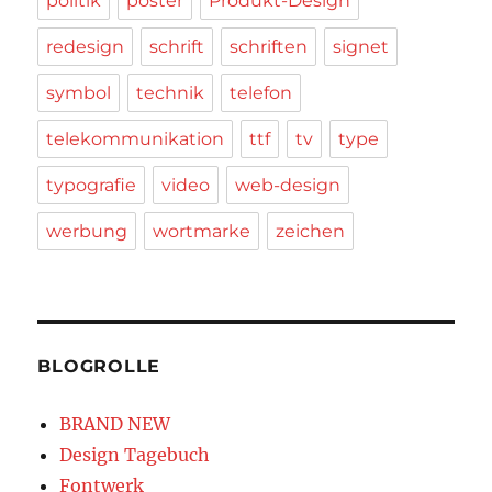
politik
poster
Produkt-Design
redesign
schrift
schriften
signet
symbol
technik
telefon
telekommunikation
ttf
tv
type
typografie
video
web-design
werbung
wortmarke
zeichen
BLOGROLLE
BRAND NEW
Design Tagebuch
Fontwerk