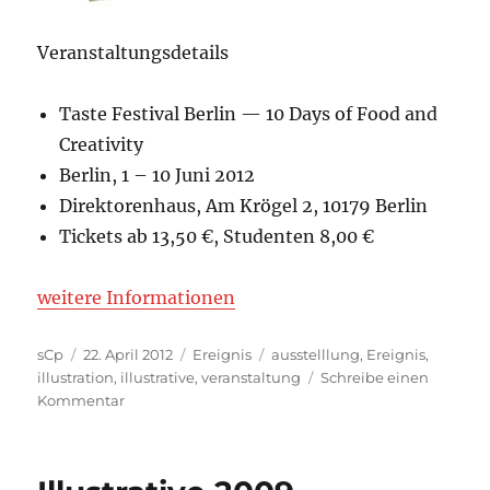
Veranstaltungsdetails
Taste Festival Berlin — 10 Days of Food and
Creativity
Berlin, 1 – 10 Juni 2012
Direktorenhaus, Am Krögel 2, 10179 Berlin
Tickets ab 13,50 €, Studenten 8,00 €
weitere Informationen
Autor
Veröffentlicht
Kategorien
Schlagwörter
sCp
22. April 2012
Ereignis
ausstelllung
,
Ereignis
,
am
illustration
,
illustrative
,
veranstaltung
Schreibe einen
zu
Kommentar
Taste
Festival