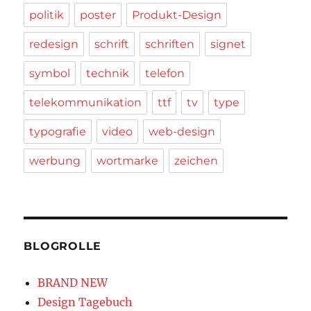
politik
poster
Produkt-Design
redesign
schrift
schriften
signet
symbol
technik
telefon
telekommunikation
ttf
tv
type
typografie
video
web-design
werbung
wortmarke
zeichen
BLOGROLLE
BRAND NEW
Design Tagebuch