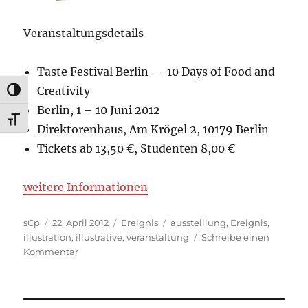
Veranstaltungsdetails
Taste Festival Berlin — 10 Days of Food and
Creativity
UMSCHALTEN AUF HOHE KONTRASTE
Berlin, 1 – 10 Juni 2012
SCHRIFT VERGRÖSSERN
Direktorenhaus, Am Krögel 2, 10179 Berlin
Tickets ab 13,50 €, Studenten 8,00 €
weitere Informationen
Autor
Veröffentlicht
Kategorien
Schlagwörter
sCp
22. April 2012
Ereignis
ausstelllung
,
Ereignis
,
am
illustration
,
illustrative
,
veranstaltung
Schreibe einen
zu
Kommentar
Taste
Festival