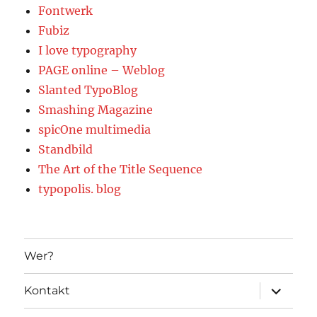
Fontwerk
Fubiz
I love typography
PAGE online – Weblog
Slanted TypoBlog
Smashing Magazine
spicOne multimedia
Standbild
The Art of the Title Sequence
typopolis. blog
Wer?
Unterme
Kontakt
öffnen