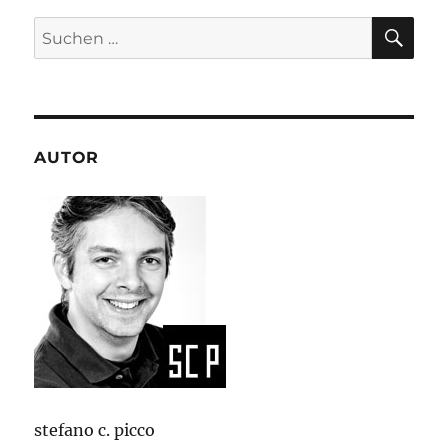
SU
Suchen
nach:
AUTOR
stefano c. picco