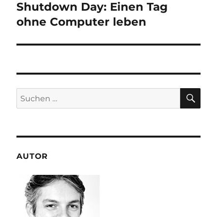
Shutdown Day: Einen Tag
Nächster
Beitrag:
ohne Computer leben
SU
Suchen
nach:
AUTOR