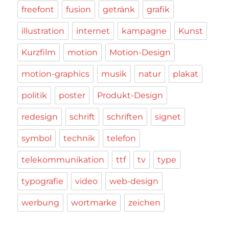
freefont
fusion
getränk
grafik
illustration
internet
kampagne
Kunst
Kurzfilm
motion
Motion-Design
motion-graphics
musik
natur
plakat
politik
poster
Produkt-Design
redesign
schrift
schriften
signet
symbol
technik
telefon
telekommunikation
ttf
tv
type
typografie
video
web-design
werbung
wortmarke
zeichen