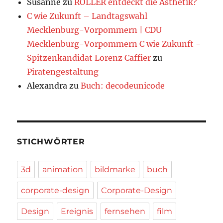
Susanne
zu
ROLLER entdeckt die Ästhetik?
C wie Zukunft – Landtagswahl
Mecklenburg-Vorpommern | CDU
Mecklenburg-Vorpommern C wie Zukunft -
Spitzenkandidat Lorenz Caffier
zu
Piratengestaltung
Alexandra
zu
Buch: decodeunicode
STICHWÖRTER
3d
animation
bildmarke
buch
corporate-design
Corporate-Design
Design
Ereignis
fernsehen
film