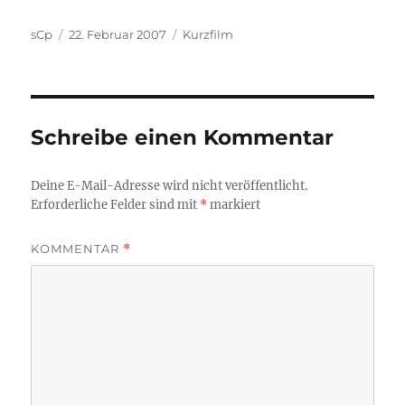
Autor
Veröffentlicht
Kategorien
sCp
22. Februar 2007
Kurzfilm
am
Schreibe einen Kommentar
Deine E-Mail-Adresse wird nicht veröffentlicht.
Erforderliche Felder sind mit
*
markiert
KOMMENTAR
*