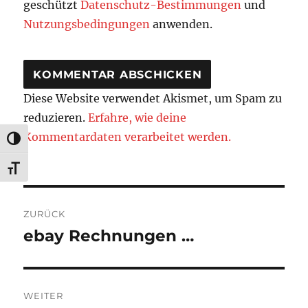
geschützt
Datenschutz-Bestimmungen
und
Nutzungsbedingungen
anwenden.
Diese Website verwendet Akismet, um Spam zu
reduzieren.
Erfahre, wie deine
Kommentardaten verarbeitet werden.
UMSCHALTEN AUF HOHE KONTRASTE
SCHRIFT VERGRÖSSERN
Beitragsnavigation
ZURÜCK
ebay Rechnungen …
Vorheriger
Beitrag:
WEITER