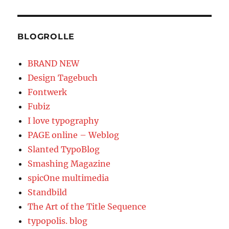
BLOGROLLE
BRAND NEW
Design Tagebuch
Fontwerk
Fubiz
I love typography
PAGE online – Weblog
Slanted TypoBlog
Smashing Magazine
spicOne multimedia
Standbild
The Art of the Title Sequence
typopolis. blog