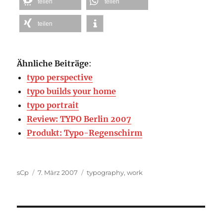
teilen
teilen
teilen
Ähnliche Beiträge
:
typo perspective
typo builds your home
typo portrait
Review: TYPO Berlin 2007
Produkt: Typo-Regenschirm
Autor
Veröffentlicht
Kategorien
sCp
7. März 2007
typography
,
work
am