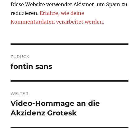
Diese Website verwendet Akismet, um Spam zu
reduzieren.
Erfahre, wie deine
Kommentardaten verarbeitet werden.
Beitragsnavigation
ZURÜCK
fontin sans
Vorheriger
Beitrag:
WEITER
Video-Hommage an die
Nächster
Beitrag:
Akzidenz Grotesk