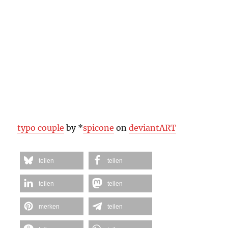
typo couple
by *
spicone
on
deviant
ART
teilen
teilen
teilen
teilen
merken
teilen