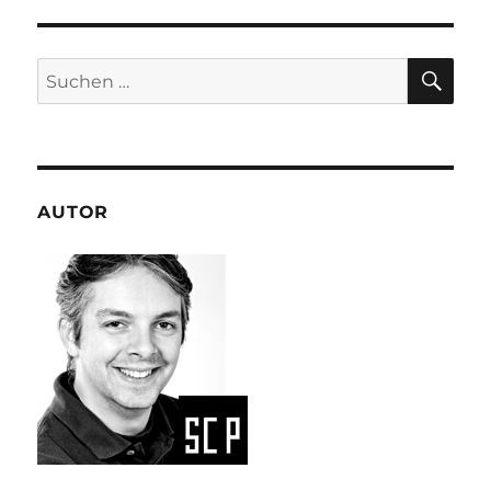
SU
Suchen
nach:
AUTOR