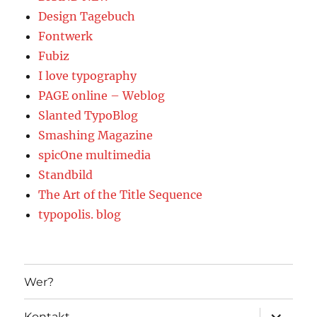
Design Tagebuch
Fontwerk
Fubiz
I love typography
PAGE online – Weblog
Slanted TypoBlog
Smashing Magazine
spicOne multimedia
Standbild
The Art of the Title Sequence
typopolis. blog
Wer?
Unterme
Kontakt