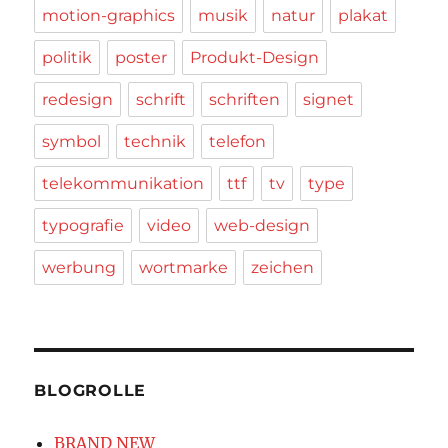
motion-graphics
musik
natur
plakat
politik
poster
Produkt-Design
redesign
schrift
schriften
signet
symbol
technik
telefon
telekommunikation
ttf
tv
type
typografie
video
web-design
werbung
wortmarke
zeichen
BLOGROLLE
BRAND NEW