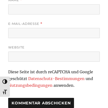
NAME
*
E-MAIL-ADRESSE
*
WEBSITE
Diese Seite ist durch reCAPTCHA und Google
geschützt
Datenschutz-Bestimmungen
und
UMSCHALTEN AUF HOHE KONTRASTE
Nutzungsbedingungen
anwenden.
SCHRIFT VERGRÖSSERN