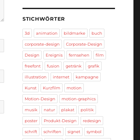
STICHWÖRTER
3d
animation
bildmarke
buch
corporate-design
Corporate-Design
Design
Ereignis
fernsehen
film
freefont
fusion
getränk
grafik
illustration
internet
kampagne
Kunst
Kurzfilm
motion
Motion-Design
motion-graphics
musik
natur
plakat
politik
poster
Produkt-Design
redesign
schrift
schriften
signet
symbol