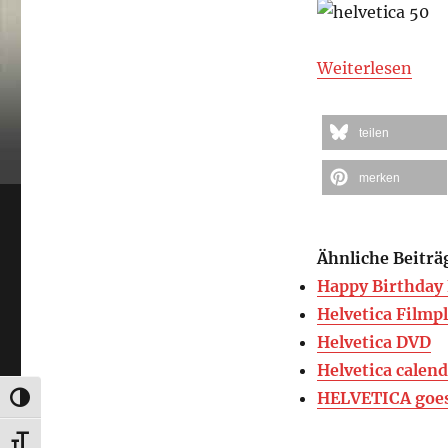
Weiterlesen
teilen
merken
Ähnliche Beiträ
Happy Birthday
Helvetica Filmp
Helvetica DVD
Helvetica calen
HELVETICA goe
UMSCHALTEN AUF HOHE KONTRASTE
SCHRIFT VERGRÖSSERN