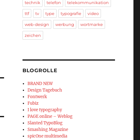
technik
telefon
telekommunikation
ttf
tv
type
typografie
video
web-design
werbung
wortmarke
zeichen
BLOGROLLE
BRAND NEW
Design Tagebuch
Fontwerk
Fubiz
I love typography
PAGE online – Weblog
Slanted TypoBlog
Smashing Magazine
spicOne multimedia