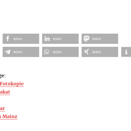
teilen
teilen
teilen
teilen
teilen
teilen
ge
:
 Fotokopie
lakat
dar
s Mainz