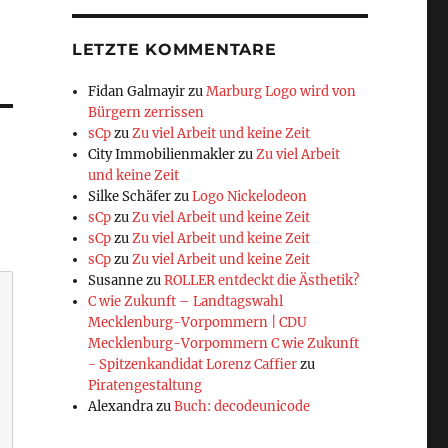
LETZTE KOMMENTARE
Fidan Galmayir
zu
Marburg Logo wird von
Bürgern zerrissen
sCp
zu
Zu viel Arbeit und keine Zeit
City Immobilienmakler
zu
Zu viel Arbeit
und keine Zeit
Silke Schäfer
zu
Logo Nickelodeon
sCp
zu
Zu viel Arbeit und keine Zeit
sCp
zu
Zu viel Arbeit und keine Zeit
sCp
zu
Zu viel Arbeit und keine Zeit
Susanne
zu
ROLLER entdeckt die Ästhetik?
C wie Zukunft – Landtagswahl
Mecklenburg-Vorpommern | CDU
Mecklenburg-Vorpommern C wie Zukunft
- Spitzenkandidat Lorenz Caffier
zu
Piratengestaltung
Alexandra
zu
Buch: decodeunicode