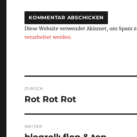
Diese Website verwendet Akismet, um Spam z
verarbeitet werden.
Beitragsnavigation
ZURÜCK
Rot Rot Rot
Vorheriger
Beitrag:
WEITER
blogroll: flop & top
Nächster