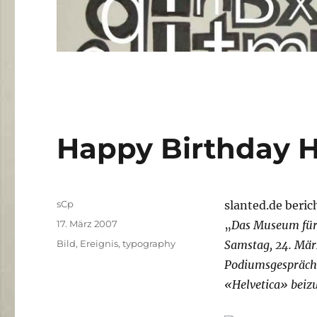
Happy Birthday H
Autor
sCp
slanted.de beric
Veröffentlicht
17. März 2007
„
Das Museum für 
am
Kategorien
Bild
,
Ereignis
,
typography
Samstag, 24. Mär
Podiumsgespräch
«Helvetica» bei