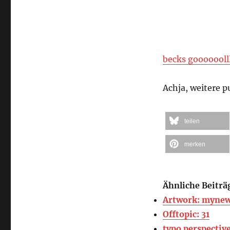
becks gooooooll
Achja, weitere p
teilen
merken
Ähnliche Beiträ
Artwork: myne
Offtopic: 31
typo perspectiv