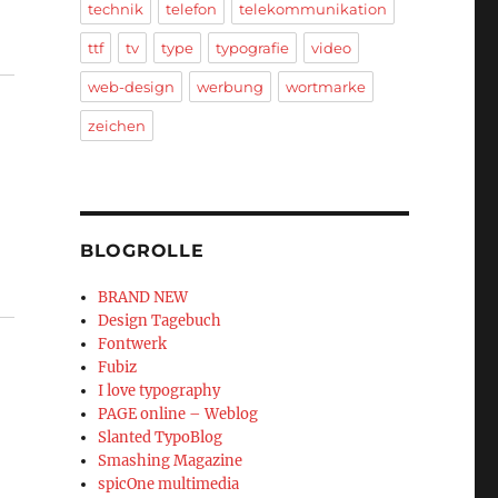
technik
telefon
telekommunikation
ttf
tv
type
typografie
video
web-design
werbung
wortmarke
zeichen
BLOGROLLE
BRAND NEW
Design Tagebuch
Fontwerk
Fubiz
I love typography
PAGE online – Weblog
Slanted TypoBlog
Smashing Magazine
spicOne multimedia