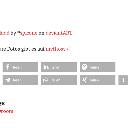
lddd
by *
spicone
on
deviant
ART
ure Fotos gibt es auf
mythos77
!
teilen
teilen
teilen
teilen
teilen
teilen
ge
:
wroom
e