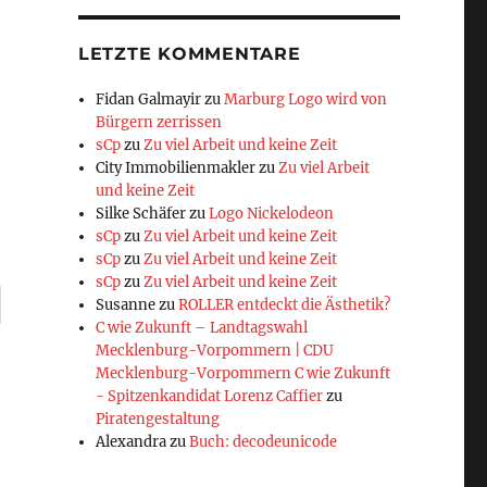
LETZTE KOMMENTARE
Fidan Galmayir
zu
Marburg Logo wird von
Bürgern zerrissen
sCp
zu
Zu viel Arbeit und keine Zeit
City Immobilienmakler
zu
Zu viel Arbeit
und keine Zeit
Silke Schäfer
zu
Logo Nickelodeon
sCp
zu
Zu viel Arbeit und keine Zeit
sCp
zu
Zu viel Arbeit und keine Zeit
sCp
zu
Zu viel Arbeit und keine Zeit
Susanne
zu
ROLLER entdeckt die Ästhetik?
C wie Zukunft – Landtagswahl
Mecklenburg-Vorpommern | CDU
Mecklenburg-Vorpommern C wie Zukunft
- Spitzenkandidat Lorenz Caffier
zu
Piratengestaltung
Alexandra
zu
Buch: decodeunicode