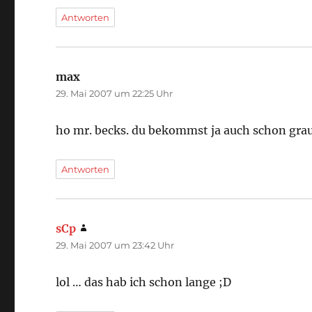
Antworten
max
sagt:
29. Mai 2007 um 22:25 Uhr
ho mr. becks. du bekommst ja auch schon grau
Antworten
sCp
sagt:
29. Mai 2007 um 23:42 Uhr
lol … das hab ich schon lange ;D