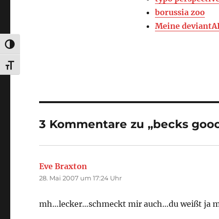
borussia zoo
Meine deviantA
UMSCHALTEN AUF HOHE KONTRASTE
SCHRIFT VERGRÖSSERN
3 Kommentare zu „becks gooo
Eve Braxton
sagt:
28. Mai 2007 um 17:24 Uhr
mh…lecker…schmeckt mir auch…du weißt ja m