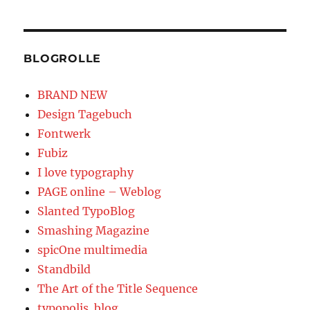
BLOGROLLE
BRAND NEW
Design Tagebuch
Fontwerk
Fubiz
I love typography
PAGE online – Weblog
Slanted TypoBlog
Smashing Magazine
spicOne multimedia
Standbild
The Art of the Title Sequence
typopolis. blog