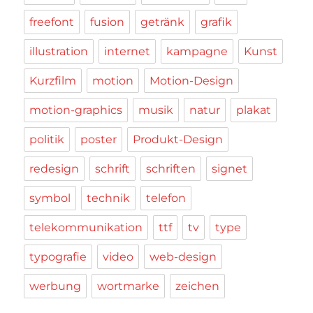
freefont
fusion
getränk
grafik
illustration
internet
kampagne
Kunst
Kurzfilm
motion
Motion-Design
motion-graphics
musik
natur
plakat
politik
poster
Produkt-Design
redesign
schrift
schriften
signet
symbol
technik
telefon
telekommunikation
ttf
tv
type
typografie
video
web-design
werbung
wortmarke
zeichen