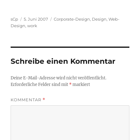
Autor
Veröffentlicht
Kategorien
sCp
5. Juni 2007
Corporate-Design
,
Design
,
Web-
am
Design
,
work
Schreibe einen Kommentar
Deine E-Mail-Adresse wird nicht veröffentlicht.
Erforderliche Felder sind mit
*
markiert
KOMMENTAR
*