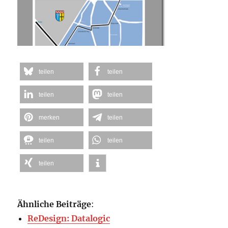
teilen
teilen
teilen
teilen
merken
teilen
teilen
teilen
teilen
Ähnliche Beiträge
:
ReDesign: Datalogic