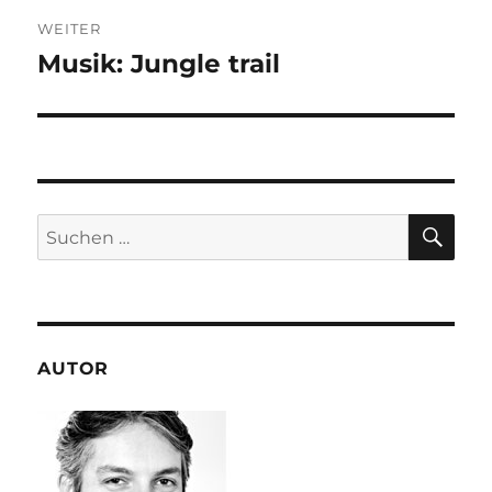
WEITER
Musik: Jungle trail
Nächster
Beitrag:
SU
Suchen
nach:
AUTOR