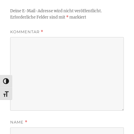
Deine E-Mail-Adresse wird nicht veröffentlicht.
Erforderliche Felder sind mit
*
markiert
KOMMENTAR
*
UMSCHALTEN AUF HOHE KONTRASTE
SCHRIFT VERGRÖSSERN
NAME
*