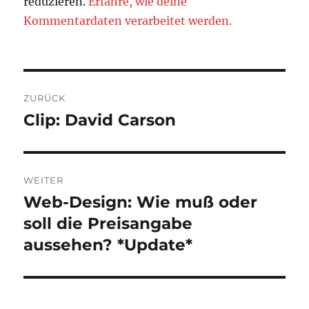
reduzieren.
Erfahre, wie deine
Kommentardaten verarbeitet werden.
Beitragsnavigation
ZURÜCK
Clip: David Carson
Vorheriger
Beitrag:
WEITER
Web-Design: Wie muß oder
Nächster
Beitrag:
soll die Preisangabe
aussehen? *Update*