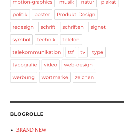
motion-graphics
musik
natur
plakat
politik
poster
Produkt-Design
redesign
schrift
schriften
signet
symbol
technik
telefon
telekommunikation
ttf
tv
type
typografie
video
web-design
werbung
wortmarke
zeichen
BLOGROLLE
BRAND NEW