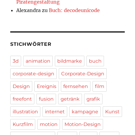
Piratengestaltung
Alexandra
zu
Buch: decodeunicode
STICHWÖRTER
3d
animation
bildmarke
buch
corporate-design
Corporate-Design
Design
Ereignis
fernsehen
film
freefont
fusion
getränk
grafik
illustration
internet
kampagne
Kunst
Kurzfilm
motion
Motion-Design