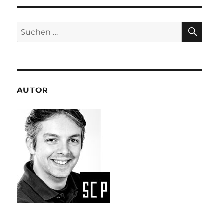
SU
Suchen
nach:
AUTOR