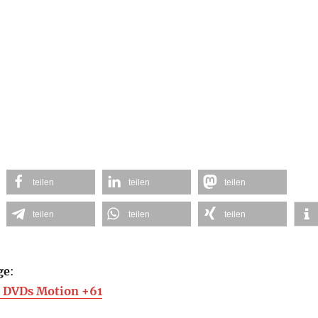
teilen
teilen
teilen
teilen
teilen
teilen
ge
:
 DVDs Motion +61