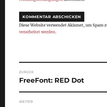
Diese Website verwendet Akismet, um Spam z
verarbeitet werden.
Beitragsnavigation
ZURÜCK
FreeFont: RED Dot
Vorheriger
Beitrag:
WEITER