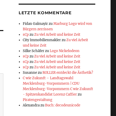
LETZTE KOMMENTARE
Fidan Galmayir
zu
Marburg Logo wird von
Bürgern zerrissen
sCp
zu
Zu viel Arbeit und keine Zeit
City Immobilienmakler
zu
Zu viel Arbeit
und keine Zeit
Silke Schäfer
zu
Logo Nickelodeon
sCp
zu
Zu viel Arbeit und keine Zeit
sCp
zu
Zu viel Arbeit und keine Zeit
sCp
zu
Zu viel Arbeit und keine Zeit
Susanne
zu
ROLLER entdeckt die Ästhetik?
C wie Zukunft – Landtagswahl
Mecklenburg-Vorpommern | CDU
Mecklenburg-Vorpommern C wie Zukunft
- Spitzenkandidat Lorenz Caffier
zu
Piratengestaltung
Alexandra
zu
Buch: decodeunicode