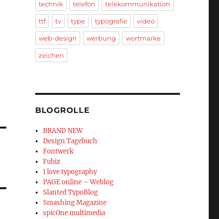
technik
telefon
telekommunikation
ttf
tv
type
typografie
video
web-design
werbung
wortmarke
zeichen
BLOGROLLE
BRAND NEW
Design Tagebuch
Fontwerk
Fubiz
I love typography
PAGE online – Weblog
Slanted TypoBlog
Smashing Magazine
spicOne multimedia