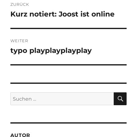
ZURÜCK
Kurz notiert: Joost ist online
Vorheriger
Beitrag:
WEITER
typo playplayplayplay
Nächster
Beitrag:
SU
Suchen
nach:
AUTOR