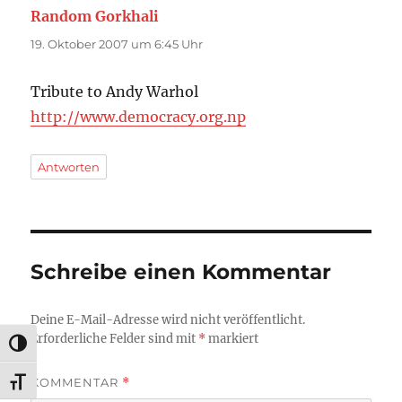
Random Gorkhali
sagt:
19. Oktober 2007 um 6:45 Uhr
Tribute to Andy Warhol
http://www.democracy.org.np
Antworten
Schreibe einen Kommentar
Deine E-Mail-Adresse wird nicht veröffentlicht.
Erforderliche Felder sind mit
*
markiert
UMSCHALTEN AUF HOHE KONTRASTE
KOMMENTAR
*
SCHRIFT VERGRÖSSERN