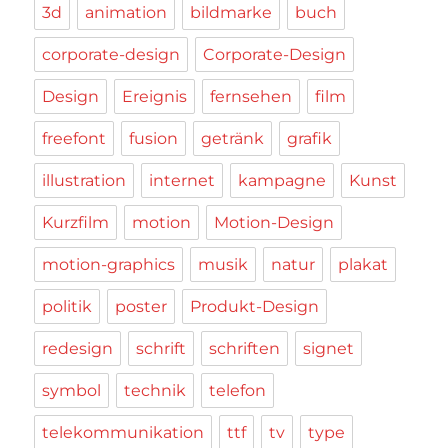
3d
animation
bildmarke
buch
corporate-design
Corporate-Design
Design
Ereignis
fernsehen
film
freefont
fusion
getränk
grafik
illustration
internet
kampagne
Kunst
Kurzfilm
motion
Motion-Design
motion-graphics
musik
natur
plakat
politik
poster
Produkt-Design
redesign
schrift
schriften
signet
symbol
technik
telefon
telekommunikation
ttf
tv
type