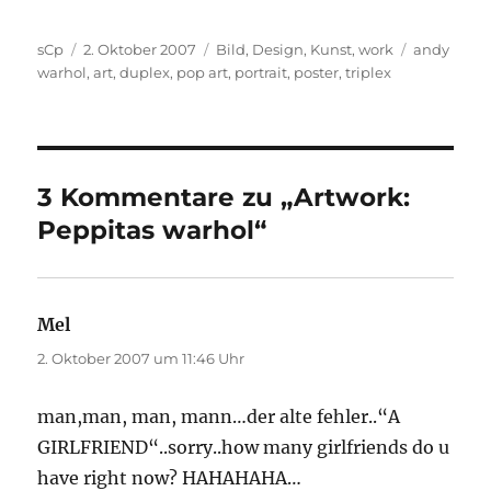
Autor
Veröffentlicht
Kategorien
Schlagwör
sCp
2. Oktober 2007
Bild
,
Design
,
Kunst
,
work
andy
am
warhol
,
art
,
duplex
,
pop art
,
portrait
,
poster
,
triplex
3 Kommentare zu „Artwork:
Peppitas warhol“
Mel
sagt:
2. Oktober 2007 um 11:46 Uhr
man,man, man, mann…der alte fehler..“A
GIRLFRIEND“..sorry..how many girlfriends do u
have right now? HAHAHAHA…