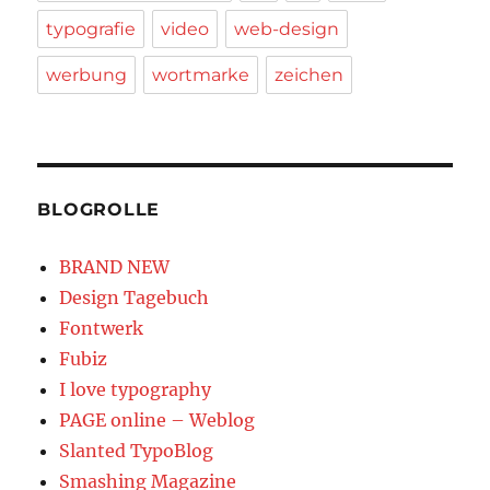
typografie
video
web-design
werbung
wortmarke
zeichen
BLOGROLLE
BRAND NEW
Design Tagebuch
Fontwerk
Fubiz
I love typography
PAGE online – Weblog
Slanted TypoBlog
Smashing Magazine