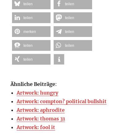
teilen
teilen
teilen
teilen
merken
teilen
teilen
teilen
teilen
Ähnliche Beiträge
:
Artwork: hungry
Artwork: compton? political bullshit
Artwork: aphrodite
Artwork: thomas 31
Artwork: fool it