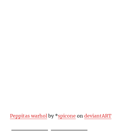
Peppitas warhol
by *
spicone
on
deviant
ART