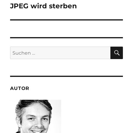
JPEG wird sterben
Nächster
Beitrag:
SU
Suchen
nach:
AUTOR