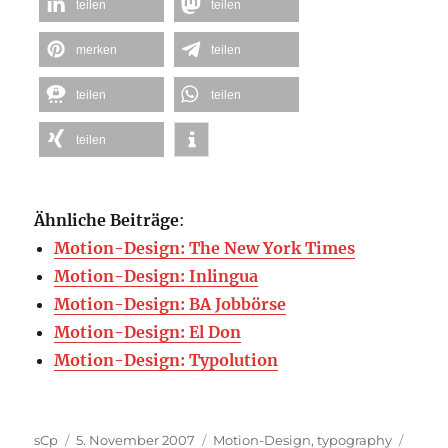
teilen
teilen
merken
teilen
teilen
teilen
teilen
Ähnliche Beiträge
:
Motion-Design: The New York Times
Motion-Design: Inlingua
Motion-Design: BA Jobbörse
Motion-Design: El Don
Motion-Design: Typolution
Autor
Veröffentlicht
Kategorien
Schla
sCp
5. November 2007
Motion-Design
,
typography