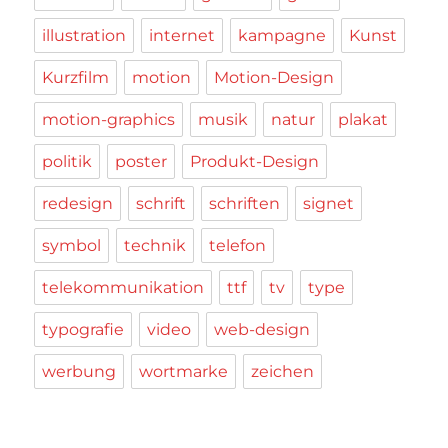
illustration
internet
kampagne
Kunst
Kurzfilm
motion
Motion-Design
motion-graphics
musik
natur
plakat
politik
poster
Produkt-Design
redesign
schrift
schriften
signet
symbol
technik
telefon
telekommunikation
ttf
tv
type
typografie
video
web-design
werbung
wortmarke
zeichen