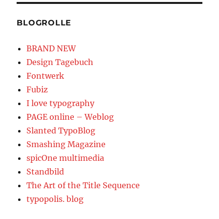
BLOGROLLE
BRAND NEW
Design Tagebuch
Fontwerk
Fubiz
I love typography
PAGE online – Weblog
Slanted TypoBlog
Smashing Magazine
spicOne multimedia
Standbild
The Art of the Title Sequence
typopolis. blog