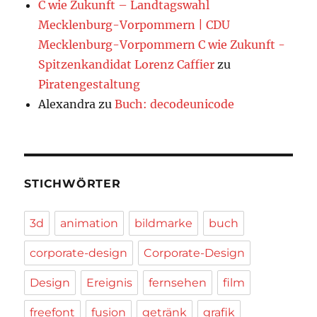
C wie Zukunft – Landtagswahl
Mecklenburg-Vorpommern | CDU
Mecklenburg-Vorpommern C wie Zukunft -
Spitzenkandidat Lorenz Caffier
zu
Piratengestaltung
Alexandra
zu
Buch: decodeunicode
STICHWÖRTER
3d
animation
bildmarke
buch
corporate-design
Corporate-Design
Design
Ereignis
fernsehen
film
freefont
fusion
getränk
grafik