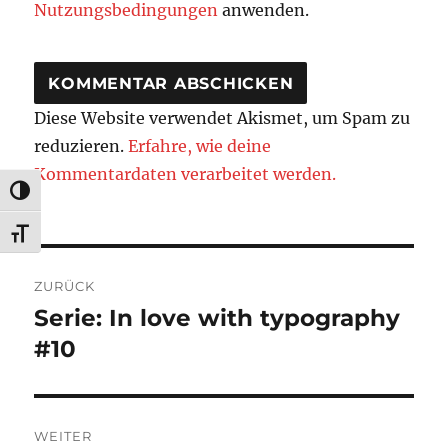
Nutzungsbedingungen
anwenden.
Diese Website verwendet Akismet, um Spam zu
reduzieren.
Erfahre, wie deine
Kommentardaten verarbeitet werden.
UMSCHALTEN AUF HOHE KONTRASTE
SCHRIFT VERGRÖSSERN
Beitragsnavigation
ZURÜCK
Serie: In love with typography
Vorheriger
Beitrag:
#10
WEITER