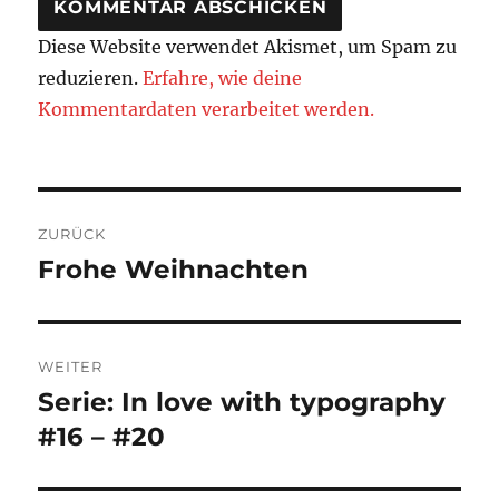
Diese Website verwendet Akismet, um Spam zu
reduzieren.
Erfahre, wie deine
Kommentardaten verarbeitet werden.
Beitragsnavigation
ZURÜCK
Frohe Weihnachten
Vorheriger
Beitrag:
WEITER
Serie: In love with typography
Nächster
Beitrag:
#16 – #20