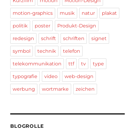
Kurzfilm
motion
Motion-Design
motion-graphics
musik
natur
plakat
politik
poster
Produkt-Design
redesign
schrift
schriften
signet
symbol
technik
telefon
telekommunikation
ttf
tv
type
typografie
video
web-design
werbung
wortmarke
zeichen
BLOGROLLE