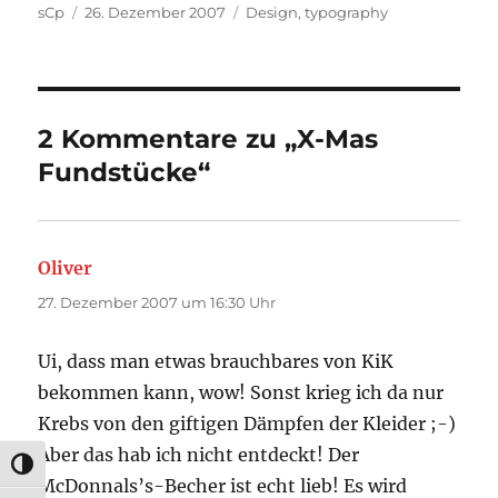
Autor
Veröffentlicht
Kategorien
sCp
26. Dezember 2007
Design
,
typography
am
2 Kommentare zu „X-Mas
Fundstücke“
Oliver
sagt:
27. Dezember 2007 um 16:30 Uhr
Ui, dass man etwas brauchbares von KiK
bekommen kann, wow! Sonst krieg ich da nur
Krebs von den giftigen Dämpfen der Kleider ;-)
Aber das hab ich nicht entdeckt! Der
UMSCHALTEN AUF HOHE KONTRASTE
McDonnals’s-Becher ist echt lieb! Es wird