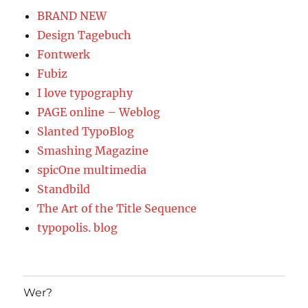
BRAND NEW
Design Tagebuch
Fontwerk
Fubiz
I love typography
PAGE online – Weblog
Slanted TypoBlog
Smashing Magazine
spicOne multimedia
Standbild
The Art of the Title Sequence
typopolis. blog
Wer?