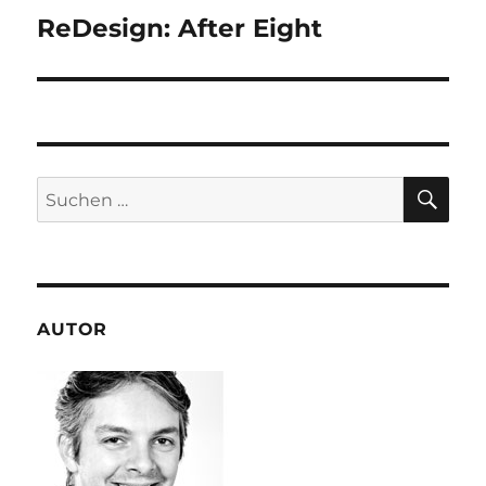
ReDesign: After Eight
Nächster
Beitrag:
SU
Suchen
nach:
AUTOR