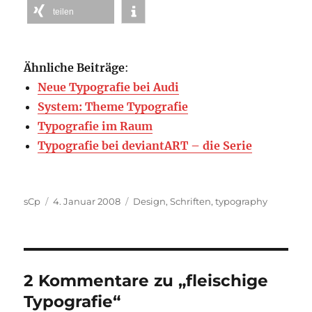
teilen
Ähnliche Beiträge
:
Neue Typografie bei Audi
System: Theme Typografie
Typografie im Raum
Typografie bei deviantART – die Serie
Autor
Veröffentlicht
Kategorien
sCp
4. Januar 2008
Design
,
Schriften
,
typography
am
2 Kommentare zu „fleischige
Typografie“