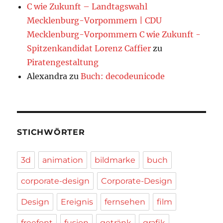
C wie Zukunft – Landtagswahl
Mecklenburg-Vorpommern | CDU
Mecklenburg-Vorpommern C wie Zukunft -
Spitzenkandidat Lorenz Caffier
zu
Piratengestaltung
Alexandra
zu
Buch: decodeunicode
STICHWÖRTER
3d
animation
bildmarke
buch
corporate-design
Corporate-Design
Design
Ereignis
fernsehen
film
freefont
fusion
getränk
grafik