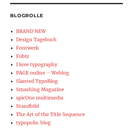
BLOGROLLE
BRAND NEW
Design Tagebuch
Fontwerk
Fubiz
I love typography
PAGE online – Weblog
Slanted TypoBlog
Smashing Magazine
spicOne multimedia
Standbild
The Art of the Title Sequence
typopolis. blog