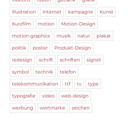
illustration
internet
kampagne
Kunst
Kurzfilm
motion
Motion-Design
motion-graphics
musik
natur
plakat
politik
poster
Produkt-Design
redesign
schrift
schriften
signet
symbol
technik
telefon
telekommunikation
ttf
tv
type
typografie
video
web-design
werbung
wortmarke
zeichen