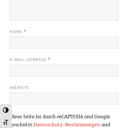
NAME
*
E-MAIL-ADRESSE
*
WEBSITE
UMSCHALTEN AUF HOHE KONTRASTE
Diese Seite ist durch reCAPTCHA und Google
SCHRIFT VERGRÖSSERN
geschützt
Datenschutz-Bestimmungen
und