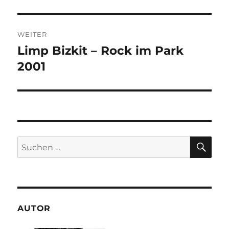
WEITER
Limp Bizkit – Rock im Park
Nächster
Beitrag:
2001
SU
Suchen
nach:
AUTOR