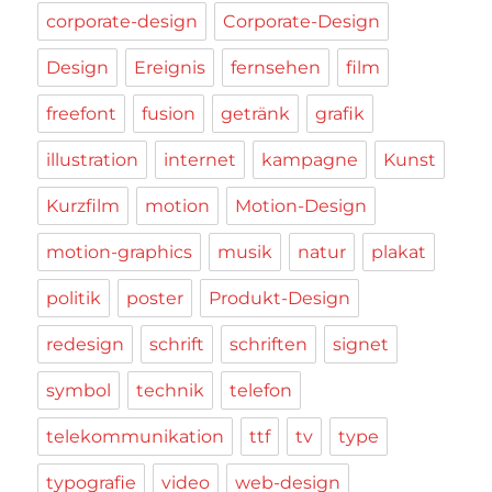
corporate-design
Corporate-Design
Design
Ereignis
fernsehen
film
freefont
fusion
getränk
grafik
illustration
internet
kampagne
Kunst
Kurzfilm
motion
Motion-Design
motion-graphics
musik
natur
plakat
politik
poster
Produkt-Design
redesign
schrift
schriften
signet
symbol
technik
telefon
telekommunikation
ttf
tv
type
typografie
video
web-design