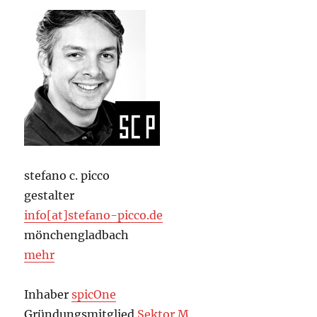
stefano c. picco
gestalter
info[at]stefano-picco.de
mönchengladbach
mehr
Inhaber
spicOne
Gründungsmitglied
Sektor M