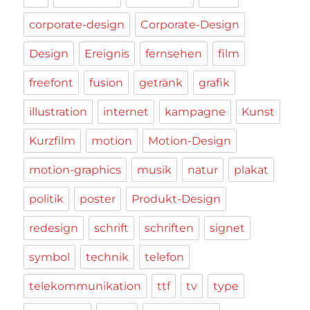
corporate-design
Corporate-Design
Design
Ereignis
fernsehen
film
freefont
fusion
getränk
grafik
illustration
internet
kampagne
Kunst
Kurzfilm
motion
Motion-Design
motion-graphics
musik
natur
plakat
politik
poster
Produkt-Design
redesign
schrift
schriften
signet
symbol
technik
telefon
telekommunikation
ttf
tv
type