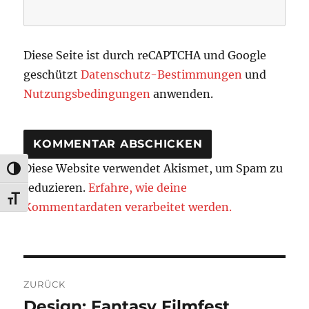
Diese Seite ist durch reCAPTCHA und Google
geschützt
Datenschutz-Bestimmungen
und
Nutzungsbedingungen
anwenden.
Diese Website verwendet Akismet, um Spam zu
UMSCHALTEN AUF HOHE KONTRASTE
reduzieren.
Erfahre, wie deine
SCHRIFT VERGRÖSSERN
Kommentardaten verarbeitet werden.
Beitragsnavigation
ZURÜCK
Design: Fantasy Filmfest
Vorheriger