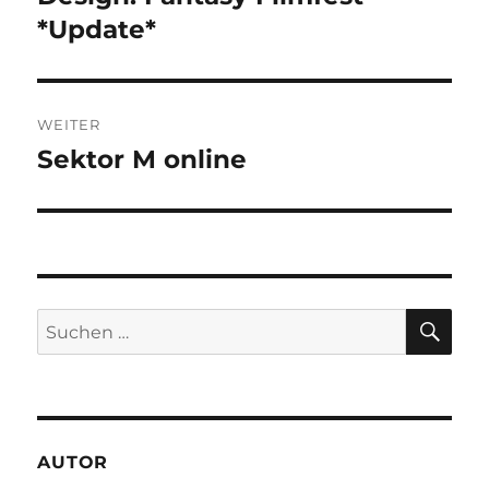
Beitrag:
*Update*
WEITER
Sektor M online
Nächster
Beitrag:
SU
Suchen
nach:
AUTOR