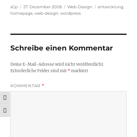
Autor
Veröffentlicht
Kategorien
Schlagwörter
sCp
27. Dezember 2008
Web-Design
entwicklung
,
am
homepage
,
web-design
,
wordpress
Schreibe einen Kommentar
Deine E-Mail-Adresse wird nicht veröffentlicht.
Erforderliche Felder sind mit
*
markiert
KOMMENTAR
*
UMSCHALTEN AUF HOHE KONTRASTE
SCHRIFT VERGRÖSSERN