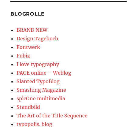
BLOGROLLE
BRAND NEW
Design Tagebuch
Fontwerk
Fubiz
I love typography
PAGE online – Weblog
Slanted TypoBlog
Smashing Magazine
spicOne multimedia
Standbild
The Art of the Title Sequence
typopolis. blog