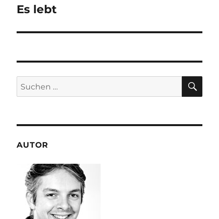
Es lebt
Nächster
Beitrag:
SU
Suchen
nach:
AUTOR