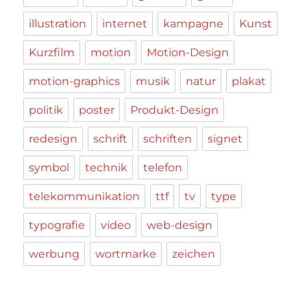
illustration
internet
kampagne
Kunst
Kurzfilm
motion
Motion-Design
motion-graphics
musik
natur
plakat
politik
poster
Produkt-Design
redesign
schrift
schriften
signet
symbol
technik
telefon
telekommunikation
ttf
tv
type
typografie
video
web-design
werbung
wortmarke
zeichen