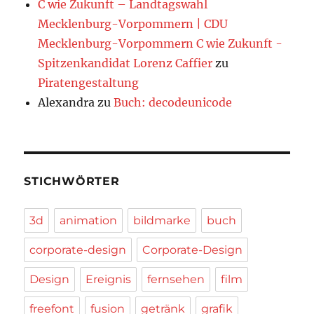
C wie Zukunft – Landtagswahl
Mecklenburg-Vorpommern | CDU
Mecklenburg-Vorpommern C wie Zukunft -
Spitzenkandidat Lorenz Caffier
zu
Piratengestaltung
Alexandra
zu
Buch: decodeunicode
STICHWÖRTER
3d
animation
bildmarke
buch
corporate-design
Corporate-Design
Design
Ereignis
fernsehen
film
freefont
fusion
getränk
grafik