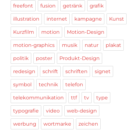
freefont
fusion
getränk
grafik
illustration
internet
kampagne
Kunst
Kurzfilm
motion
Motion-Design
motion-graphics
musik
natur
plakat
politik
poster
Produkt-Design
redesign
schrift
schriften
signet
symbol
technik
telefon
telekommunikation
ttf
tv
type
typografie
video
web-design
werbung
wortmarke
zeichen