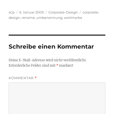
Autor
Veröffentlicht
Kategorien
Schlagwörter
sCp
6. Januar 2009
Corporate-Design
corporate-
am
design
,
rename
,
umbenennung
,
wortmarke
Schreibe einen Kommentar
Deine E-Mail-Adresse wird nicht veröffentlicht.
Erforderliche Felder sind mit
*
markiert
KOMMENTAR
*