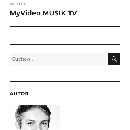
WEITER
MyVideo MUSIK TV
Nächster
Beitrag:
SU
Suchen
nach:
AUTOR