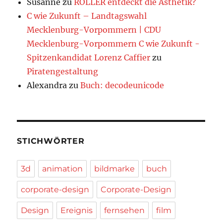
Susanne
zu
ROLLER entdeckt die Ästhetik?
C wie Zukunft – Landtagswahl
Mecklenburg-Vorpommern | CDU
Mecklenburg-Vorpommern C wie Zukunft -
Spitzenkandidat Lorenz Caffier
zu
Piratengestaltung
Alexandra
zu
Buch: decodeunicode
STICHWÖRTER
3d
animation
bildmarke
buch
corporate-design
Corporate-Design
Design
Ereignis
fernsehen
film