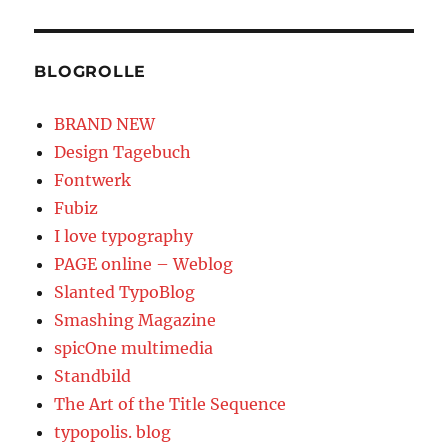
BLOGROLLE
BRAND NEW
Design Tagebuch
Fontwerk
Fubiz
I love typography
PAGE online – Weblog
Slanted TypoBlog
Smashing Magazine
spicOne multimedia
Standbild
The Art of the Title Sequence
typopolis. blog