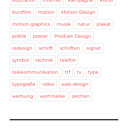
illustration
internet
kampagne
Kunst
Kurzfilm
motion
Motion-Design
motion-graphics
musik
natur
plakat
politik
poster
Produkt-Design
redesign
schrift
schriften
signet
symbol
technik
telefon
telekommunikation
ttf
tv
type
typografie
video
web-design
werbung
wortmarke
zeichen