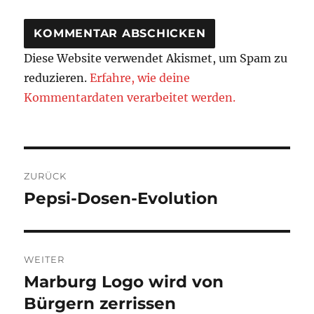
Diese Website verwendet Akismet, um Spam zu
reduzieren.
Erfahre, wie deine
Kommentardaten verarbeitet werden.
Beitragsnavigation
ZURÜCK
Pepsi-Dosen-Evolution
Vorheriger
Beitrag:
WEITER
Marburg Logo wird von
Nächster
Beitrag:
Bürgern zerrissen