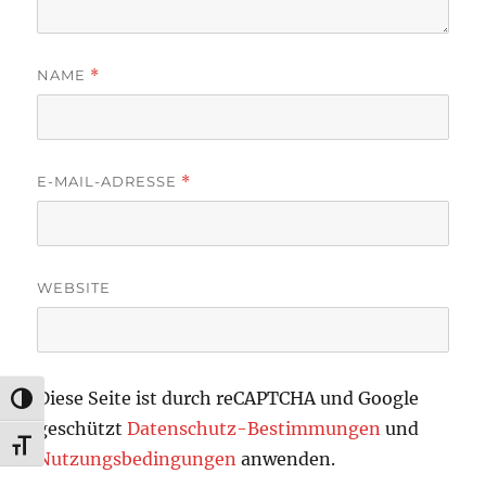
NAME
*
E-MAIL-ADRESSE
*
WEBSITE
Diese Seite ist durch reCAPTCHA und Google
UMSCHALTEN AUF HOHE KONTRASTE
geschützt
Datenschutz-Bestimmungen
und
SCHRIFT VERGRÖSSERN
Nutzungsbedingungen
anwenden.