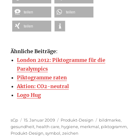
teilen
teilen
teilen
Ähnliche Beiträge
:
London 2012: Piktogramme für die
Paralympics
Piktogramme raten
Aktion: CO2-neutral
Logo Hug
Autor
Veröffentlicht
Kategorien
Schlagwörter
sCp
15. Januar 2009
Produkt-Design
bildmarke
,
am
gesundheit
,
health care
,
hygiene
,
merkmal
,
piktogramm
,
Produkt-Design
,
symbol
,
zeichen