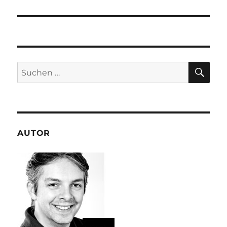
SU
Suchen
nach:
AUTOR