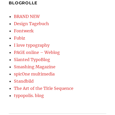
BLOGROLLE
BRAND NEW
Design Tagebuch
Fontwerk
Fubiz
I love typography
PAGE online – Weblog
Slanted TypoBlog
Smashing Magazine
spicOne multimedia
Standbild
The Art of the Title Sequence
typopolis. blog