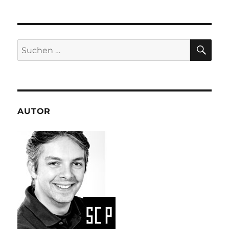
SU
Suchen
nach:
AUTOR