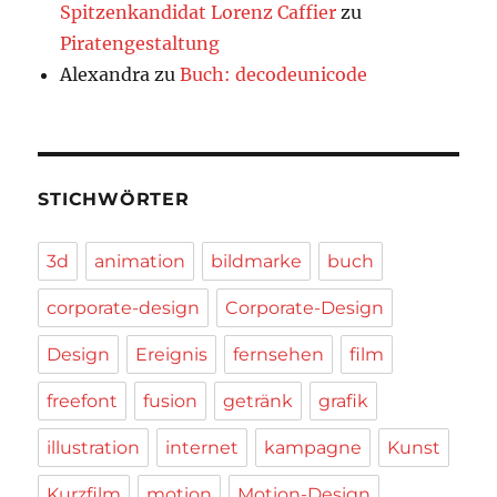
Spitzenkandidat Lorenz Caffier
zu
Piratengestaltung
Alexandra
zu
Buch: decodeunicode
STICHWÖRTER
3d
animation
bildmarke
buch
corporate-design
Corporate-Design
Design
Ereignis
fernsehen
film
freefont
fusion
getränk
grafik
illustration
internet
kampagne
Kunst
Kurzfilm
motion
Motion-Design