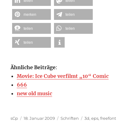
teilen
teilen
merken
teilen
teilen
teilen
teilen
Ähnliche Beiträge
:
Movie: Ice Cube verfilmt „10“ Comic
666
new old music
Autor
Veröffentlicht
Kategorien
Schlagwörter
sCp
18. Januar 2009
Schriften
3d
,
eps
,
freefont
am