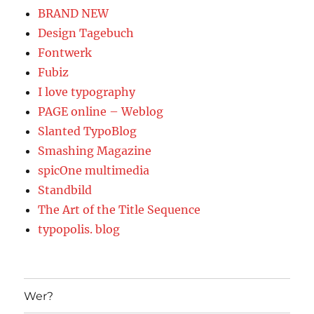
BRAND NEW
Design Tagebuch
Fontwerk
Fubiz
I love typography
PAGE online – Weblog
Slanted TypoBlog
Smashing Magazine
spicOne multimedia
Standbild
The Art of the Title Sequence
typopolis. blog
Wer?