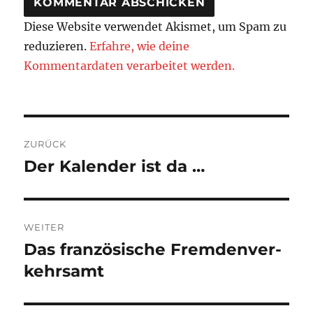
Diese Website verwendet Akismet, um Spam zu
reduzieren.
Erfahre, wie deine
Kommentardaten verarbeitet werden.
Beitragsnavigation
ZURÜCK
Der Kalender ist da …
Vorheriger
Beitrag:
WEITER
Das fran­zö­si­sche Frem­den­ver­
Nächster
Beitrag:
kehrs­amt