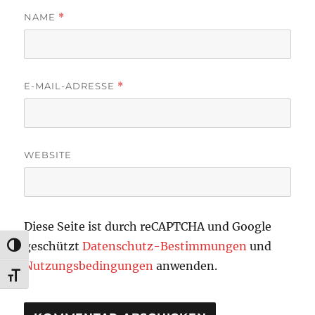
NAME
*
E-MAIL-ADRESSE
*
WEBSITE
Diese Seite ist durch reCAPTCHA und Google
geschützt
Datenschutz-Bestimmungen
und
UMSCHALTEN AUF HOHE KONTRASTE
Nutzungsbedingungen
anwenden.
SCHRIFT VERGRÖSSERN