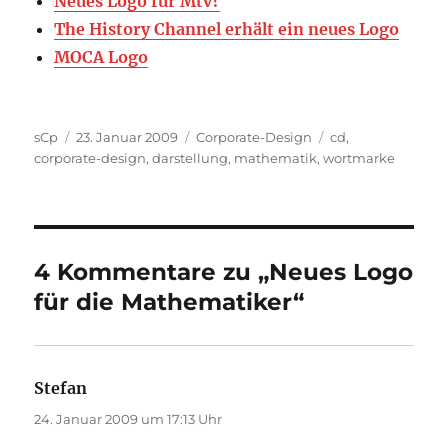
Neues Logo für Mtv?
The History Channel erhält ein neues Logo
MOCA Logo
Autor
Veröffentlicht
Kategorien
Schlagwörter
sCp
23. Januar 2009
Corporate-Design
cd
,
am
corporate-design
,
darstellung
,
mathematik
,
wortmarke
4 Kommentare zu „Neues Logo
für die Mathematiker“
Stefan
sagt:
24. Januar 2009 um 17:13 Uhr