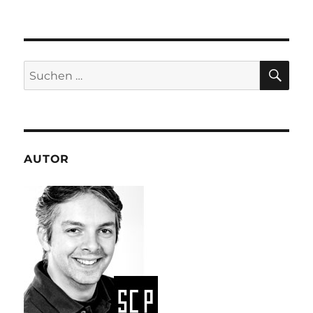
SU
Suchen
nach:
AUTOR