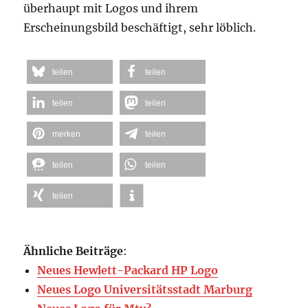
überhaupt mit Logos und ihrem
Erscheinungsbild beschäftigt, sehr löblich.
teilen
teilen
teilen
teilen
merken
teilen
teilen
teilen
teilen
Ähnliche Beiträge
:
Neues Hewlett-Packard HP Logo
Neues Logo Universitätsstadt Marburg