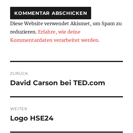
Diese Website verwendet Akismet, um Spam zu
reduzieren.
Erfahre, wie deine
Kommentardaten verarbeitet werden.
Beitragsnavigation
ZURÜCK
David Carson bei TED.com
Vorheriger
Beitrag:
WEITER
Logo HSE24
Nächster
Beitrag: