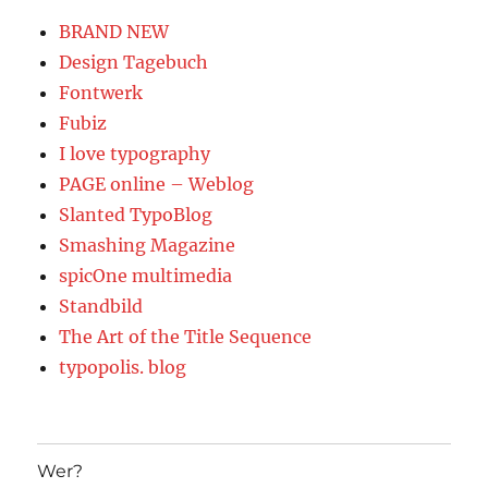
BRAND NEW
Design Tagebuch
Fontwerk
Fubiz
I love typography
PAGE online – Weblog
Slanted TypoBlog
Smashing Magazine
spicOne multimedia
Standbild
The Art of the Title Sequence
typopolis. blog
Wer?