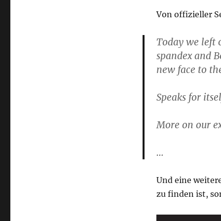
Von offizieller 
Today we left 
spandex and Bo
new face to th
Speaks for itself
More on our e
…
Und eine weitere
zu finden ist, so