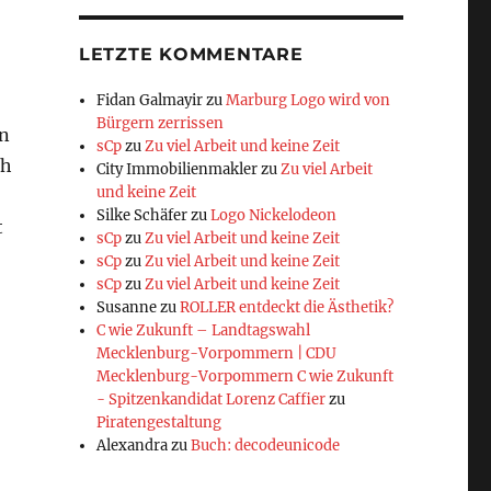
LETZTE KOMMENTARE
Fidan Galmayir
zu
Marburg Logo wird von
Bürgern zerrissen
in
sCp
zu
Zu viel Arbeit und keine Zeit
ch
City Immobilienmakler
zu
Zu viel Arbeit
und keine Zeit
Silke Schäfer
zu
Logo Nickelodeon
t
sCp
zu
Zu viel Arbeit und keine Zeit
sCp
zu
Zu viel Arbeit und keine Zeit
sCp
zu
Zu viel Arbeit und keine Zeit
Susanne
zu
ROLLER entdeckt die Ästhetik?
C wie Zukunft – Landtagswahl
Mecklenburg-Vorpommern | CDU
Mecklenburg-Vorpommern C wie Zukunft
- Spitzenkandidat Lorenz Caffier
zu
Piratengestaltung
Alexandra
zu
Buch: decodeunicode