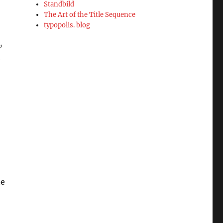
Standbild
The Art of the Title Sequence
typopolis. blog
,
a
te