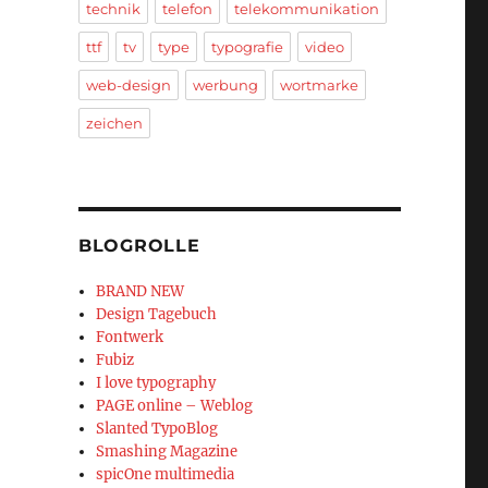
technik
telefon
telekommunikation
ttf
tv
type
typografie
video
web-design
werbung
wortmarke
zeichen
BLOGROLLE
BRAND NEW
Design Tagebuch
Fontwerk
Fubiz
I love typography
PAGE online – Weblog
Slanted TypoBlog
Smashing Magazine
spicOne multimedia