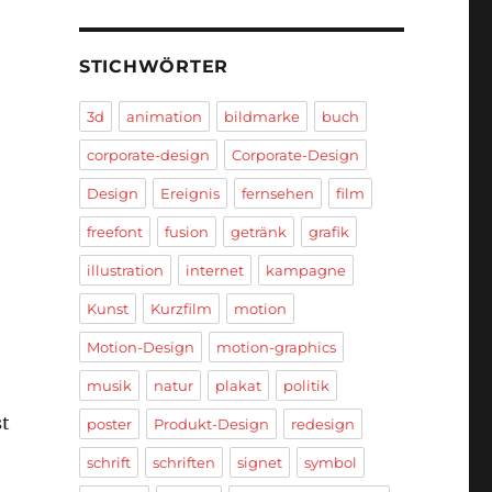
STICHWÖRTER
3d
animation
bildmarke
buch
corporate-design
Corporate-Design
Design
Ereignis
fernsehen
film
freefont
fusion
getränk
grafik
illustration
internet
kampagne
Kunst
Kurzfilm
motion
Motion-Design
motion-graphics
musik
natur
plakat
politik
st
poster
Produkt-Design
redesign
schrift
schriften
signet
symbol