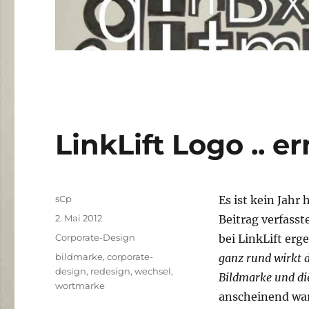
LinkLift Logo .. e
Autor
sCp
Es ist kein Jahr 
Veröffentlicht
2. Mai 2012
Beitrag verfasst
am
Kategorien
Corporate-Design
bei LinkLift erg
Schlagwörter
bildmarke
,
corporate-
ganz rund wirkt d
design
,
redesign
,
wechsel
,
Bildmarke und die
wortmarke
anscheinend war