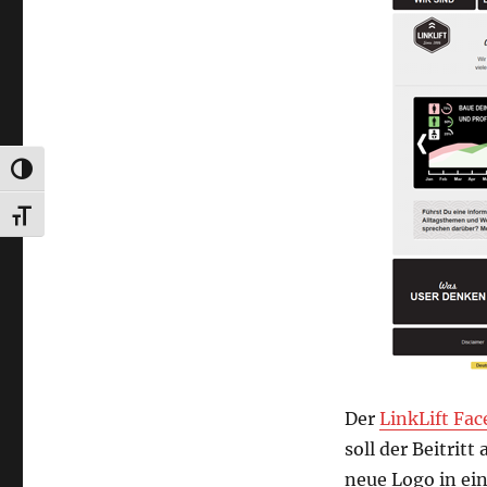
UMSCHALTEN AUF HOHE KONTRASTE
SCHRIFT VERGRÖSSERN
Der
LinkLift Fa
soll der Beitrit
neue Logo in ein