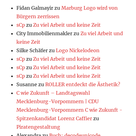
Fidan Galmayir
zu
Marburg Logo wird von
Bürgern zerrissen
sCp
zu
Zu viel Arbeit und keine Zeit
City Immobilienmakler
zu
Zu viel Arbeit und
keine Zeit
Silke Schäfer
zu
Logo Nickelodeon
sCp
zu
Zu viel Arbeit und keine Zeit
sCp
zu
Zu viel Arbeit und keine Zeit
sCp
zu
Zu viel Arbeit und keine Zeit
Susanne
zu
ROLLER entdeckt die Ästhetik?
C wie Zukunft – Landtagswahl
Mecklenburg-Vorpommern | CDU
Mecklenburg-Vorpommern C wie Zukunft -
Spitzenkandidat Lorenz Caffier
zu
Piratengestaltung
Alexandra
zu
Buch: decodeunicode