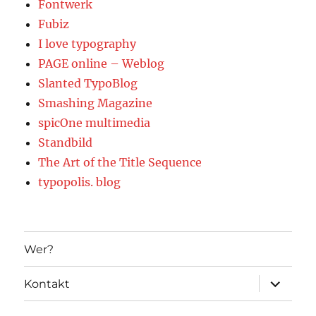
Fontwerk
Fubiz
I love typography
PAGE online – Weblog
Slanted TypoBlog
Smashing Magazine
spicOne multimedia
Standbild
The Art of the Title Sequence
typopolis. blog
Wer?
Unterme
Kontakt
öffnen