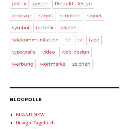
politik
poster
Produkt-Design
redesign
schrift
schriften
signet
symbol
technik
telefon
telekommunikation
ttf
tv
type
typografie
video
web-design
werbung
wortmarke
zeichen
BLOGROLLE
BRAND NEW
Design Tagebuch