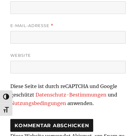
E-MAIL-ADRESSE
*
WEBSITE
Diese Seite ist durch reCAPTCHA und Google
geschützt
Datenschutz-Bestimmungen
und
UMSCHALTEN AUF HOHE KONTRASTE
Nutzungsbedingungen
anwenden.
SCHRIFT VERGRÖSSERN