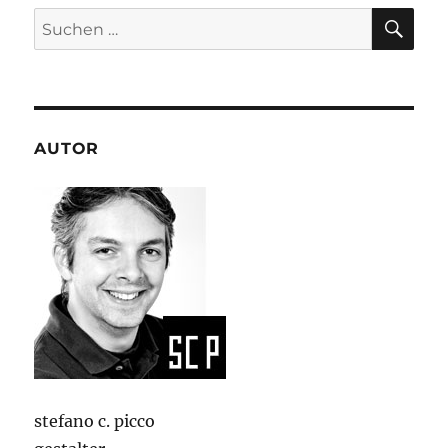
SU
Suchen
nach:
AUTOR
stefano c. picco