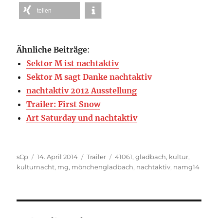
teilen
Ähnliche Beiträge
:
Sektor M ist nachtaktiv
Sektor M sagt Danke nachtaktiv
nachtaktiv 2012 Ausstellung
Trailer: First Snow
Art Saturday und nachtaktiv
Autor
Veröffentlicht
Kategorien
Schlagwörter
sCp
14. April 2014
Trailer
41061
,
gladbach
,
kultur
,
am
kulturnacht
,
mg
,
mönchengladbach
,
nachtaktiv
,
namg14