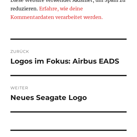
Diese Website verwendet Akismet, um Spam zu
reduzieren.
Erfahre, wie deine
Kommentardaten verarbeitet werden.
Beitragsnavigation
ZURÜCK
Logos im Fokus: Airbus EADS
Vorheriger
Beitrag:
WEITER
Neues Seagate Logo
Nächster
Beitrag: