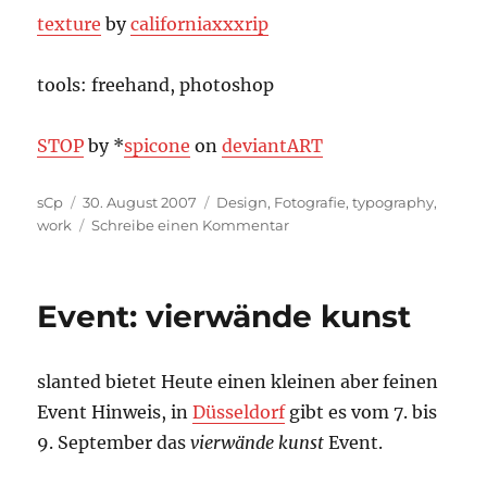
texture
by
californiaxxxrip
tools: freehand, photoshop
STOP
by *
spicone
on
deviant
ART
Autor
Veröffentlicht
Kategorien
sCp
30. August 2007
Design
,
Fotografie
,
typography
,
am
zu
work
Schreibe einen Kommentar
Artwork:
STOP
Event: vierwände kunst
slanted bietet Heute einen kleinen aber feinen
Event Hinweis, in
Düsseldorf
gibt es vom 7. bis
9. September das
vierwände kunst
Event.