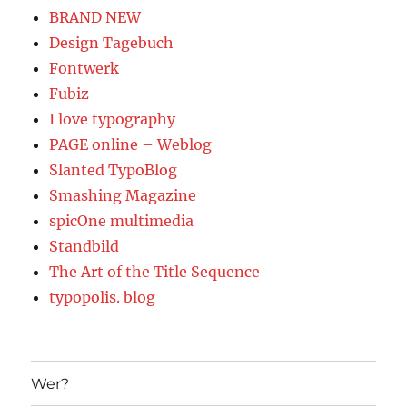
BRAND NEW
Design Tagebuch
Fontwerk
Fubiz
I love typography
PAGE online – Weblog
Slanted TypoBlog
Smashing Magazine
spicOne multimedia
Standbild
The Art of the Title Sequence
typopolis. blog
Wer?