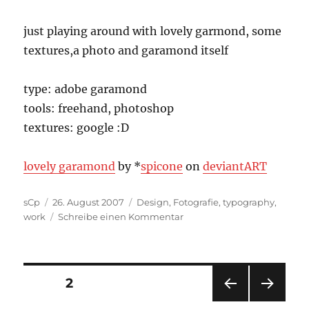
just playing around with lovely garmond, some
textures,a photo and garamond itself
type: adobe garamond
tools: freehand, photoshop
textures: google :D
lovely garamond
by *
spicone
on
deviant
ART
Autor
Veröffentlicht
Kategorien
sCp
26. August 2007
Design
,
Fotografie
,
typography
,
am
zu
work
Schreibe einen Kommentar
Artwork:
lovely
garamond
Seitennummerierung
SEITE
2
VOR
NÄC