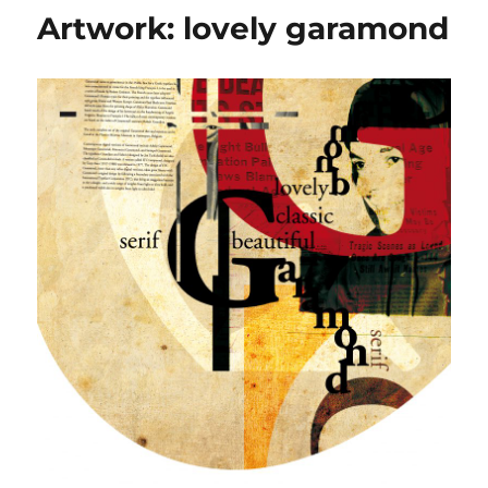
kunst
Artwork: lovely garamond