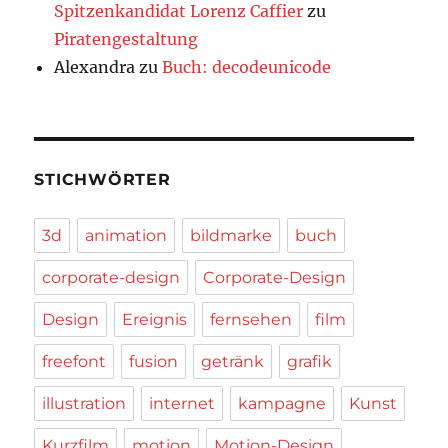
Spitzenkandidat Lorenz Caffier
zu
Piratengestaltung
Alexandra
zu
Buch: decodeunicode
STICHWÖRTER
3d
animation
bildmarke
buch
corporate-design
Corporate-Design
Design
Ereignis
fernsehen
film
freefont
fusion
getränk
grafik
illustration
internet
kampagne
Kunst
Kurzfilm
motion
Motion-Design