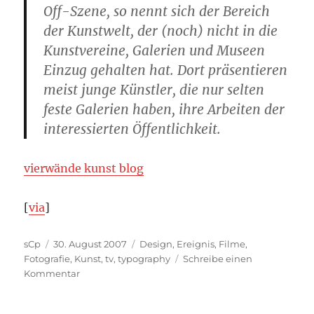
Off-Szene, so nennt sich der Bereich
der Kunstwelt, der (noch) nicht in die
Kunstvereine, Galerien und Museen
Einzug gehalten hat. Dort präsentieren
meist junge Künstler, die nur selten
feste Galerien haben, ihre Arbeiten der
interessierten Öffentlichkeit.
vierwände kunst blog
[
via
]
Autor
Veröffentlicht
Kategorien
sCp
30. August 2007
Design
,
Ereignis
,
Filme
,
am
Fotografie
,
Kunst
,
tv
,
typography
Schreibe einen
zu
Kommentar
Event:
vierwände