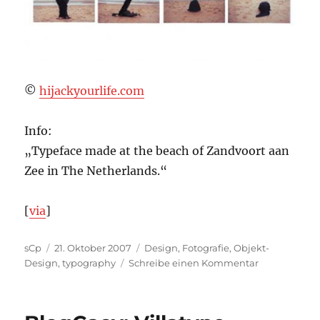
©
hijackyourlife.com
Info:
„Typeface made at the beach of Zandvoort aan
Zee in The Netherlands.“
[
via
]
Autor
Veröffentlicht
Kategorien
sCp
21. Oktober 2007
Design
,
Fotografie
,
Objekt-
am
zu
Design
,
typography
Schreibe einen Kommentar
Das
menschliche
Alphabet