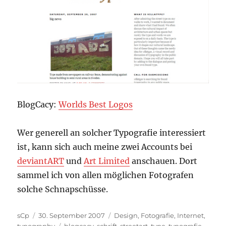
BlogCacy:
Worlds Best Logos
Wer generell an solcher Typografie interessiert
ist, kann sich auch meine zwei Accounts bei
deviantART
und
Art Limited
anschauen. Dort
sammel ich von allen möglichen Fotografen
solche Schnapschüsse.
Autor
Veröffentlicht
Kategorien
sCp
30. September 2007
Design
,
Fotografie
,
Internet
,
am
Schlagwörter