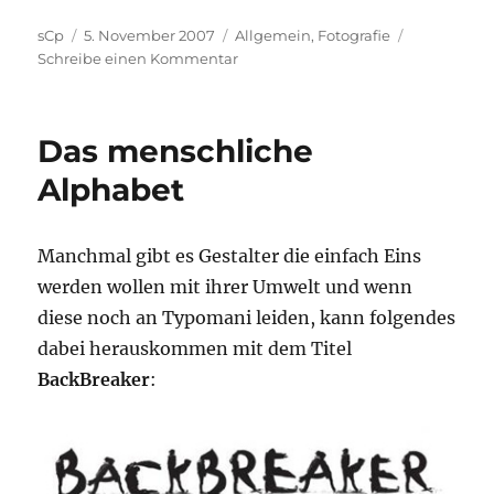
Autor
Veröffentlicht
Kategorien
sCp
5. November 2007
Allgemein
,
Fotografie
am
zu
Schreibe einen Kommentar
JPEG
wird
sterben
Das menschliche
Alphabet
Manchmal gibt es Gestalter die einfach Eins
werden wollen mit ihrer Umwelt und wenn
diese noch an Typomani leiden, kann folgendes
dabei herauskommen mit dem Titel
BackBreaker
: