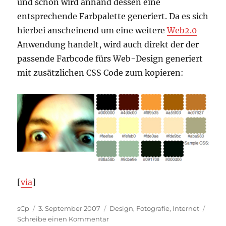
und schon wird anhand dessen eine
entsprechende Farbpalette generiert. Da es sich
hierbei anscheinend um eine weitere
Web2.0
Anwendung handelt, wird auch direkt der der
passende Farbcode fürs Web-Design generiert
mit zusätzlichen CSS Code zum kopieren:
[
via
]
Autor
Veröffentlicht
Kategorien
sCp
3. September 2007
Design
,
Fotografie
,
Internet
am
zu
Schreibe einen Kommentar