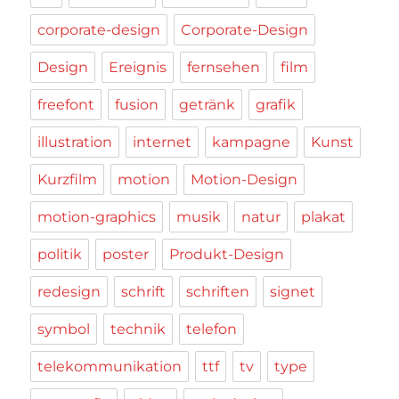
corporate-design
Corporate-Design
Design
Ereignis
fernsehen
film
freefont
fusion
getränk
grafik
illustration
internet
kampagne
Kunst
Kurzfilm
motion
Motion-Design
motion-graphics
musik
natur
plakat
politik
poster
Produkt-Design
redesign
schrift
schriften
signet
symbol
technik
telefon
telekommunikation
ttf
tv
type