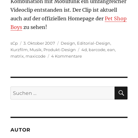
Kombination mit Mobilfunk ein umfangreicher
Videoclip entstanden ist. Der Clip ist aktuell
auch auf der offiziellen Homepage der
Pet Shop
Boys
zu sehen!
Autor
Veröffentlicht
Kategorien
sCp
3. Oktober 2007
Design
,
Editorial-Design
,
am
Schlagwörter
Kurzfilm
,
Musik
,
Produkt-Design
4d
,
barcode
,
ean
,
zu
matrix
,
maxicode
4 Kommentare
4D
Barcodes
*Update*
SU
Suchen
nach:
AUTOR