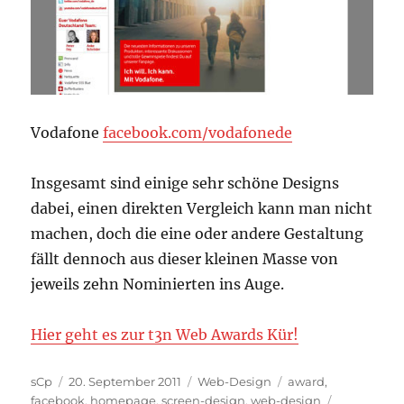
Vodafone
facebook.com/vodafonede
Insgesamt sind einige sehr schöne Designs
dabei, einen direkten Vergleich kann man nicht
machen, doch die eine oder andere Gestaltung
fällt dennoch aus dieser kleinen Masse von
jeweils zehn Nominierten ins Auge.
Hier geht es zur t3n Web Awards Kür!
Autor
Veröffentlicht
Kategorien
Schlagwörter
sCp
20. September 2011
Web-Design
award
,
am
facebook
,
homepage
,
screen-design
,
web-design