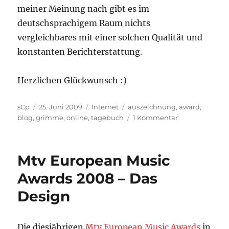
meiner Meinung nach gibt es im
deutschsprachigem Raum nichts
vergleichbares mit einer solchen Qualität und
konstanten Berichterstattung.
Herzlichen Glückwunsch :)
Autor
Veröffentlicht
Kategorien
Schlagwörter
sCp
25. Juni 2009
Internet
auszeichnung
,
award
,
am
zu
blog
,
grimme
,
online
,
tagebuch
1 Kommentar
Glückwunsch
an
…
Mtv European Music
Awards 2008 – Das
Design
Die diesjährigen
Mtv European Music Awards
in