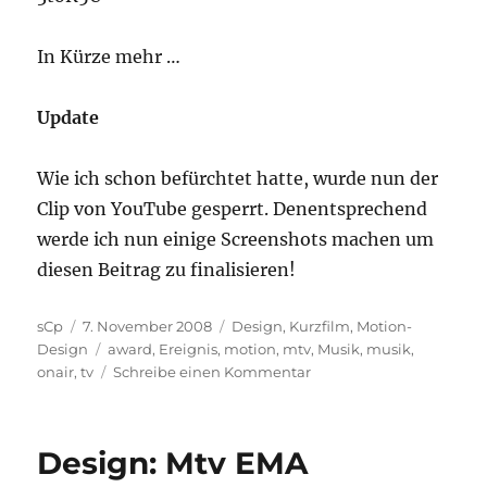
In Kürze mehr …
Update
Wie ich schon befürchtet hatte, wurde nun der
Clip von YouTube gesperrt. Denentsprechend
werde ich nun einige Screenshots machen um
diesen Beitrag zu finalisieren!
Autor
Veröffentlicht
Kategorien
sCp
7. November 2008
Design
,
Kurzfilm
,
Motion-
am
Schlagwörter
Design
award
,
Ereignis
,
motion
,
mtv
,
Musik
,
musik
,
zu
onair
,
tv
Schreibe einen Kommentar
Mtv
European
Music
Design: Mtv EMA
Awards
2008