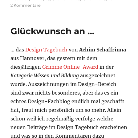
zu
2 Kommentare
t3n
Web
Awards
Glückwunsch an …
–
Kategorien
für
… das
Design Tagebuch
von
Achim Schaffrinna
Gestaltung
aus Hannover, das gestern mit dem
diesjährigen
Grimme Online-Award
in der
Kategorie Wissen und Bildung
ausgezeichnet
wurde. Auszeichnungen im Design-Bereich
sind zwar nichts besonderes, aber das es ein
echtes Design-Fachblog endlich mal geschafft
hat, freut mich persönlich um so mehr. Allein
schon weil ich regelmäßig verfolge welche
neuen Beiträge im Design Tagebuch erscheinen
und was so in den Kommentaren dazu