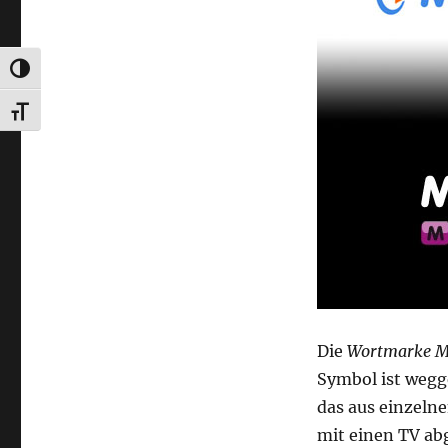
UMSCHALTEN AUF HOHE KONTRASTE
SCHRIFT VERGRÖSSERN
Die
Wortmarke M
Symbol ist wegg
das aus einzelne
mit einen TV abg