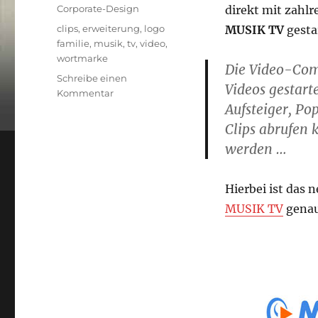
am
Kategorien
Corporate-Design
direkt mit zahl
Schlagwörter
clips
,
erweiterung
,
logo
MUSIK TV
gestar
familie
,
musik
,
tv
,
video
,
wortmarke
Die Video-Com
Schreibe einen
Videos gestart
zu
Kommentar
Aufsteiger, Po
MyVideo
MUSIK
Clips abrufen 
TV
werden …
Hierbei ist das 
MUSIK TV
genau