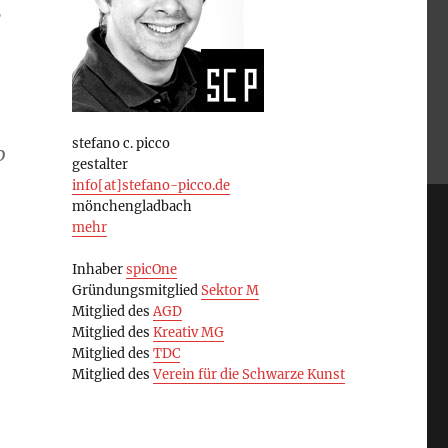
o
stefano c. picco
0
gestalter
info[at]stefano-picco.de
mönchengladbach
mehr
Inhaber
spicOne
Gründungsmitglied
Sektor M
Mitglied des
AGD
Mitglied des
Kreativ MG
Mitglied des
TDC
Mitglied des
Verein für die Schwarze Kunst