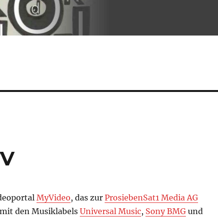
TV
deoportal
MyVideo
, das zur
ProsiebenSat1 Media AG
 mit den Musiklabels
Universal Music
,
Sony BMG
und