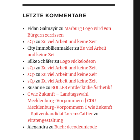
LETZTE KOMMENTARE
Fidan Galmayir
zu
Marburg Logo wird von
Bürgern zerrissen
sCp
zu
Zu viel Arbeit und keine Zeit
City Immobilienmakler
zu
Zu viel Arbeit
und keine Zeit
Silke Schäfer
zu
Logo Nickelodeon
sCp
zu
Zu viel Arbeit und keine Zeit
sCp
zu
Zu viel Arbeit und keine Zeit
sCp
zu
Zu viel Arbeit und keine Zeit
Susanne
zu
ROLLER entdeckt die Ästhetik?
C wie Zukunft – Landtagswahl
Mecklenburg-Vorpommern | CDU
Mecklenburg-Vorpommern C wie Zukunft
o
- Spitzenkandidat Lorenz Caffier
zu
K
Piratengestaltung
Alexandra
zu
Buch: decodeunicode