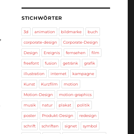
STICHWÖRTER
3d
animation
bildmarke
buch
,
corporate-design
Corporate-Design
Design
Ereignis
fernsehen
film
freefont
fusion
getränk
grafik
illustration
internet
kampagne
Kunst
Kurzfilm
motion
Motion-Design
motion-graphics
s
musik
natur
plakat
politik
poster
Produkt-Design
redesign
schrift
schriften
signet
symbol