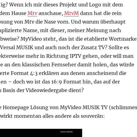
eitig? Wenn ich mir dieses Projekt und Logo mit dem
 dem Hause
Mtv
anschaue,
MtvM
dann hat die rein
ösung von Mtv die Nase vorn. Und warum überhaupt
mplizierte Name, mit dieser, meiner Meinung nach
bweise? MyVideo steht, das ist die etablierte Wortmarke
Versal MUSIK und auch noch der Zusatz TV? Sollte es
ekterweise mehr in Richtung IPTV gehen, oder will man
te an den klassischen Fernseher damit holen, das würde
ierte Format 4:3 erklären aus denen anscheinend die
n – doch wo ist das 16:9 Format hin, das auf der
s Basis der Videowiedergabe dient?
lle Homepage Lösung von MyVideo MUSIK TV (schlimme
wirkt momentan alles andere als souverän: