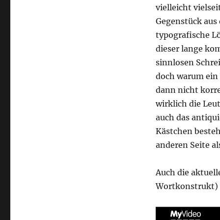
vielleicht viels
Gegenstück aus
typografische L
dieser lange ko
sinnlosen Schrei
doch warum ein 
dann nicht korr
wirklich die Leu
auch das antiqu
Kästchen bestehe
anderen Seite al
Auch die aktue
Wortkonstrukt) 