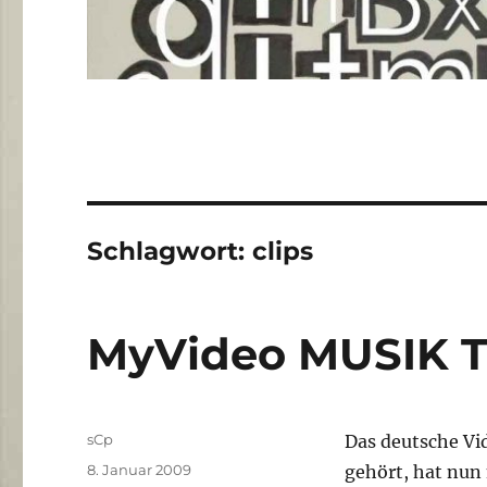
Schlagwort:
clips
MyVideo MUSIK 
Autor
sCp
Das deutsche Vi
Veröffentlicht
8. Januar 2009
gehört, hat nun