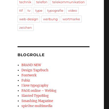
technik
telefon
telekommunikation
ttf
tv
type
typografie
video
web-design
werbung
wortmarke
zeichen
BLOGROLLE
BRAND NEW
Design Tagebuch
Fontwerk
Fubiz
I love typography
PAGE online – Weblog
Slanted TypoBlog
Smashing Magazine
spicOne multimedia