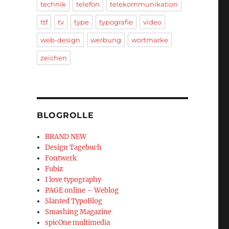
technik
telefon
telekommunikation
ttf
tv
type
typografie
video
web-design
werbung
wortmarke
zeichen
BLOGROLLE
BRAND NEW
Design Tagebuch
Fontwerk
Fubiz
I love typography
PAGE online – Weblog
Slanted TypoBlog
Smashing Magazine
spicOne multimedia