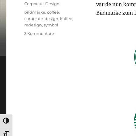
am
Kategorien
Corporate-Design
wurde nun kompl
Schlagwörter
bildmarke
,
coffee
,
Bildmarke zum L
corporate-design
,
kaffee
,
redesign
,
symbol
zu
3 Kommentare
Starbucks
Logo
UMSCHALTEN AUF HOHE KONTRASTE
SCHRIFT VERGRÖSSERN