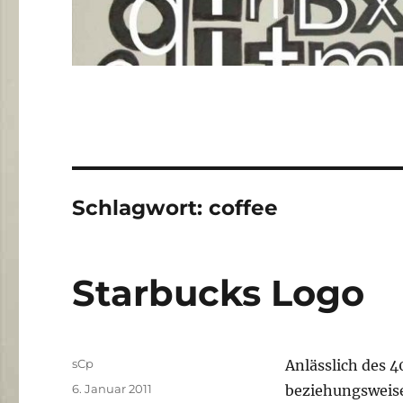
Schlagwort:
coffee
Starbucks Logo
Autor
sCp
Anlässlich des 
Veröffentlicht
6. Januar 2011
beziehungsweise