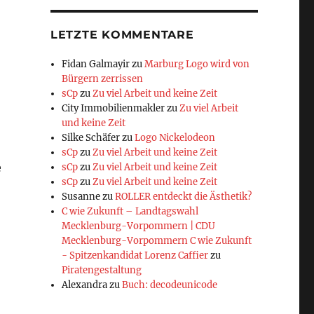
LETZTE KOMMENTARE
Fidan Galmayir
zu
Marburg Logo wird von
Bürgern zerrissen
sCp
zu
Zu viel Arbeit und keine Zeit
City Immobilienmakler
zu
Zu viel Arbeit
und keine Zeit
Silke Schäfer
zu
Logo Nickelodeon
sCp
zu
Zu viel Arbeit und keine Zeit
e
sCp
zu
Zu viel Arbeit und keine Zeit
sCp
zu
Zu viel Arbeit und keine Zeit
Susanne
zu
ROLLER entdeckt die Ästhetik?
C wie Zukunft – Landtagswahl
Mecklenburg-Vorpommern | CDU
Mecklenburg-Vorpommern C wie Zukunft
- Spitzenkandidat Lorenz Caffier
zu
Piratengestaltung
Alexandra
zu
Buch: decodeunicode