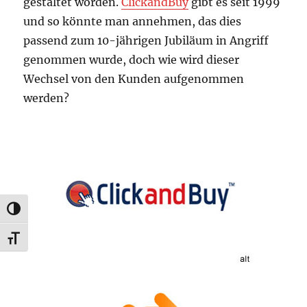
gestaltet worden.
ClickandBuy
gibt es seit 1999
und so könnte man annehmen, das dies
passend zum 10-jährigen Jubiläum in Angriff
genommen wurde, doch wie wird dieser
Wechsel von den Kunden aufgenommen
werden?
UMSCHALTEN AUF HOHE KONTRASTE
SCHRIFT VERGRÖSSERN