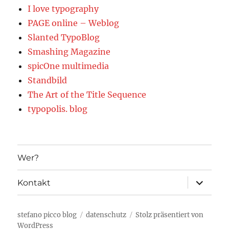
I love typography
PAGE online – Weblog
Slanted TypoBlog
Smashing Magazine
spicOne multimedia
Standbild
The Art of the Title Sequence
typopolis. blog
Wer?
Unterme
Kontakt
öffnen
stefano picco blog
datenschutz
Stolz präsentiert von
WordPress