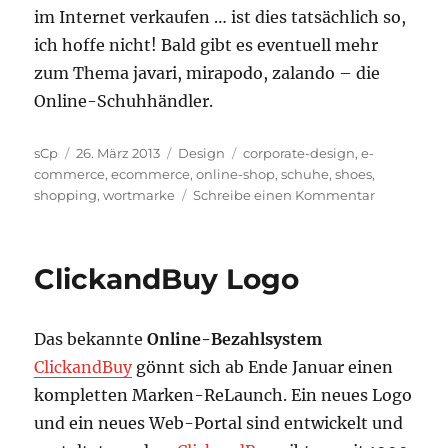
im Internet verkaufen … ist dies tatsächlich so,
ich hoffe nicht! Bald gibt es eventuell mehr
zum Thema javari, mirapodo, zalando – die
Online-Schuhhändler.
Autor
Veröffentlicht
Kategorien
Schlagwörter
sCp
26. März 2013
Design
corporate-design
,
e-
am
commerce
,
ecommerce
,
online-shop
,
schuhe
,
shoes
,
zu
shopping
,
wortmarke
Schreibe einen Kommentar
javari,
mirapodo,
zalando
ClickandBuy Logo
Das bekannte
Online-Bezahlsystem
ClickandBuy
gönnt sich ab Ende Januar einen
kompletten Marken-ReLaunch. Ein neues Logo
und ein neues Web-Portal sind entwickelt und