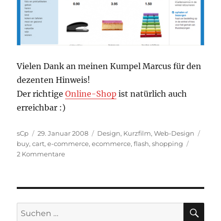
Vielen Dank an meinen Kumpel Marcus für den
dezenten Hinweis!
Der richtige
Online-Shop
ist natürlich auch
erreichbar :)
Autor
Veröffentlicht
Kategorien
Schla
sCp
29. Januar 2008
Design
,
Kurzfilm
,
Web-Design
am
buy
,
cart
,
e-commerce
,
ecommerce
,
flash
,
shopping
zu
2 Kommentare
Web-
Design:
HEMA
SU
Suchen