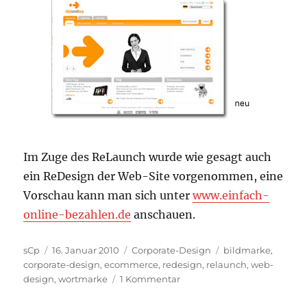
Im Zuge des ReLaunch wurde wie gesagt auch
ein ReDesign der Web-Site vorgenommen, eine
Vorschau kann man sich unter
www.einfach-
online-bezahlen.de
anschauen.
Autor
Veröffentlicht
Kategorien
Schlagwörter
sCp
16. Januar 2010
Corporate-Design
bildmarke
,
am
corporate-design
,
ecommerce
,
redesign
,
relaunch
,
web-
zu
design
,
wortmarke
1 Kommentar
ClickandBuy
Logo