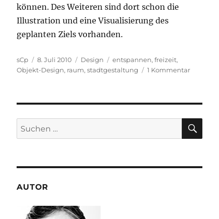
können. Des Weiteren sind dort schon die
Illustration und eine Visualisierung des
geplanten Ziels vorhanden.
Autor
Veröffentlicht
Kategorien
Schlagwörter
sCp
8. Juli 2010
Design
entspannen
,
freizeit
,
am
zu
Objekt-Design
,
raum
,
stadtgestaltung
1 Kommentar
Gestaltu
im
öffentlic
Raum:
Bleichwi
SU
Suchen
nach:
AUTOR