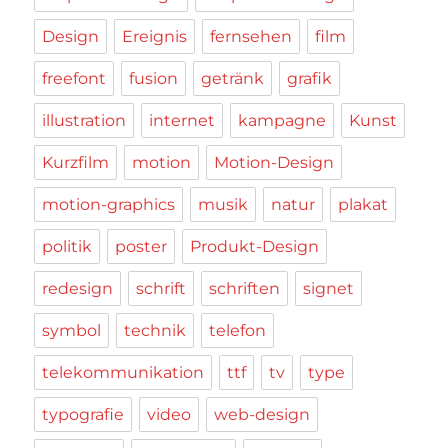
Design
Ereignis
fernsehen
film
freefont
fusion
getränk
grafik
illustration
internet
kampagne
Kunst
Kurzfilm
motion
Motion-Design
motion-graphics
musik
natur
plakat
politik
poster
Produkt-Design
redesign
schrift
schriften
signet
symbol
technik
telefon
telekommunikation
ttf
tv
type
typografie
video
web-design