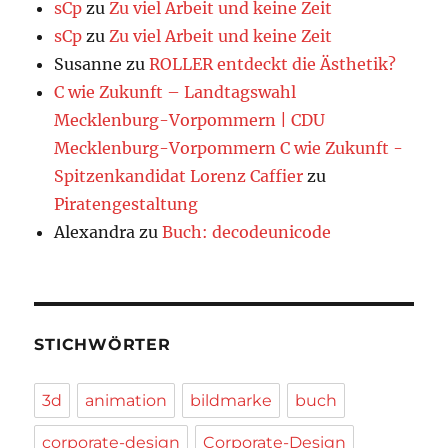
sCp
zu
Zu viel Arbeit und keine Zeit
sCp
zu
Zu viel Arbeit und keine Zeit
Susanne
zu
ROLLER entdeckt die Ästhetik?
C wie Zukunft – Landtagswahl
Mecklenburg-Vorpommern | CDU
Mecklenburg-Vorpommern C wie Zukunft -
Spitzenkandidat Lorenz Caffier
zu
Piratengestaltung
Alexandra
zu
Buch: decodeunicode
STICHWÖRTER
3d
animation
bildmarke
buch
corporate-design
Corporate-Design