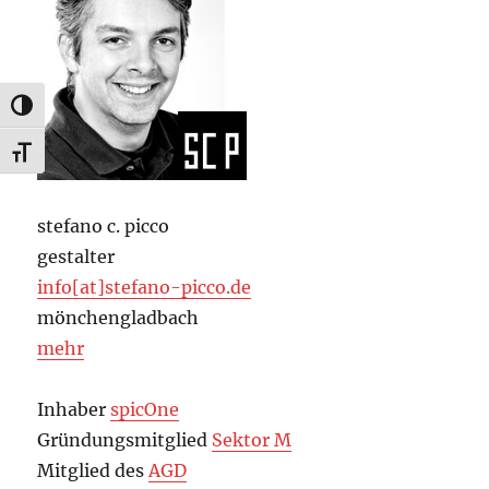
UMSCHALTEN AUF HOHE KONTRASTE
SCHRIFT VERGRÖSSERN
stefano c. picco
gestalter
info[at]stefano-picco.de
mönchengladbach
mehr
Inhaber
spicOne
Gründungsmitglied
Sektor M
Mitglied des
AGD