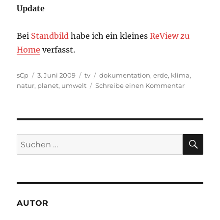
Update
Bei
Standbild
habe ich ein kleines
ReView zu
Home
verfasst.
Autor
Veröffentlicht
Kategorien
Schlagwörter
sCp
3. Juni 2009
tv
dokumentation
,
erde
,
klima
,
am
zu
natur
,
planet
,
umwelt
Schreibe einen Kommentar
TV-
Tipp:
HOME
–
Das
SU
Suchen
ist
nach:
unsere
Erde
*Update*
AUTOR