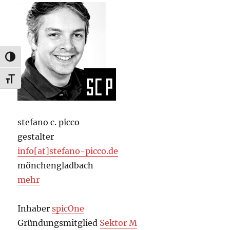
UMSCHALTEN AUF HOHE KONTRASTE
SCHRIFT VERGRÖSSERN
stefano c. picco
gestalter
info[at]stefano-picco.de
mönchengladbach
mehr
Inhaber
spicOne
Gründungsmitglied
Sektor M