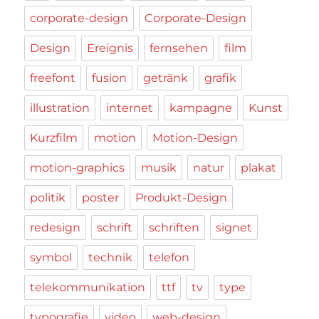
corporate-design
Corporate-Design
Design
Ereignis
fernsehen
film
freefont
fusion
getränk
grafik
illustration
internet
kampagne
Kunst
Kurzfilm
motion
Motion-Design
motion-graphics
musik
natur
plakat
politik
poster
Produkt-Design
redesign
schrift
schriften
signet
symbol
technik
telefon
telekommunikation
ttf
tv
type
typografie
video
web-design