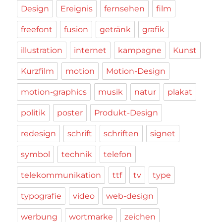
Design
Ereignis
fernsehen
film
freefont
fusion
getränk
grafik
illustration
internet
kampagne
Kunst
Kurzfilm
motion
Motion-Design
motion-graphics
musik
natur
plakat
politik
poster
Produkt-Design
redesign
schrift
schriften
signet
symbol
technik
telefon
telekommunikation
ttf
tv
type
typografie
video
web-design
werbung
wortmarke
zeichen