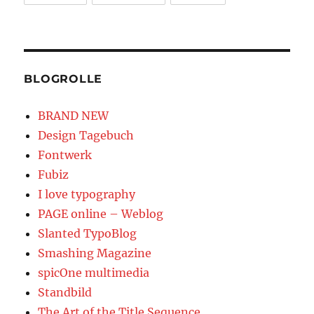
BLOGROLLE
BRAND NEW
Design Tagebuch
Fontwerk
Fubiz
I love typography
PAGE online – Weblog
Slanted TypoBlog
Smashing Magazine
spicOne multimedia
Standbild
The Art of the Title Sequence