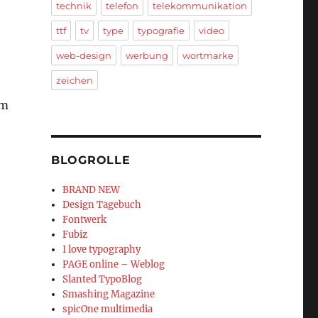
technik
telefon
telekommunikation
ttf
tv
type
typografie
video
web-design
werbung
wortmarke
zeichen
em
BLOGROLLE
BRAND NEW
Design Tagebuch
Fontwerk
Fubiz
I love typography
PAGE online – Weblog
Slanted TypoBlog
Smashing Magazine
spicOne multimedia