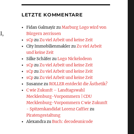
LETZTE KOMMENTARE
Fidan Galmayir
zu
Marburg Logo wird von
l,
Bürgern zerrissen
sCp
zu
Zu viel Arbeit und keine Zeit
City Immobilienmakler
zu
Zu viel Arbeit
und keine Zeit
Silke Schäfer
zu
Logo Nickelodeon
sCp
zu
Zu viel Arbeit und keine Zeit
sCp
zu
Zu viel Arbeit und keine Zeit
sCp
zu
Zu viel Arbeit und keine Zeit
Susanne
zu
ROLLER entdeckt die Ästhetik?
C wie Zukunft – Landtagswahl
Mecklenburg-Vorpommern | CDU
Mecklenburg-Vorpommern C wie Zukunft
- Spitzenkandidat Lorenz Caffier
zu
Piratengestaltung
Alexandra
zu
Buch: decodeunicode