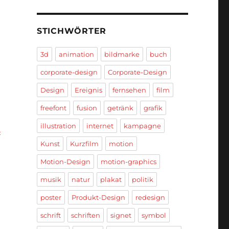
STICHWÖRTER
3d
animation
bildmarke
buch
corporate-design
Corporate-Design
Design
Ereignis
fernsehen
film
freefont
fusion
getränk
grafik
illustration
internet
kampagne
l
Kunst
Kurzfilm
motion
Motion-Design
motion-graphics
musik
natur
plakat
politik
poster
Produkt-Design
redesign
schrift
schriften
signet
symbol