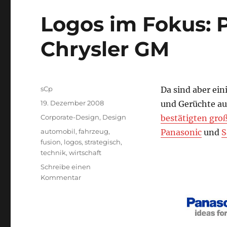
Logos im Fokus: 
Chrysler GM
Autor
sCp
Da sind aber ei
Veröffentlicht
19. Dezember 2008
und Gerüchte au
am
Kategorien
Corporate-Design
,
Design
bestätigten gro
Schlagwörter
automobil
,
fahrzeug
,
Panasonic
und
S
fusion
,
logos
,
strategisch
,
technik
,
wirtschaft
Schreibe einen
zu
Kommentar
Logos
im
Fokus:
Panasonic