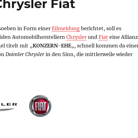
hrysler Fiat
oeben in Form einer
Eilmeldung
berichtet, soll es
iden Automobilherstellern
Chrysler
und
Fiat
eine Allianz
l titelt mit „
KONZERN-EHE
„, schnell kommen da ein
on
Daimler Chrysler
in den Sinn, die mittlerweile wieder
.