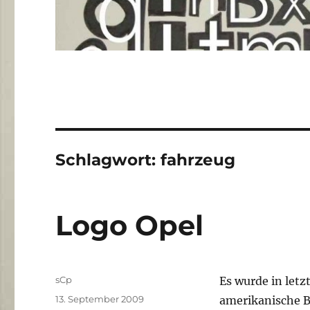
Schlagwort:
fahrzeug
Logo Opel
Autor
sCp
Es wurde in letz
Veröffentlicht
13. September 2009
amerikanische B