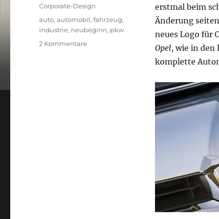
am
Kategorien
Corporate-Design
erstmal beim s
Schlagwörter
auto
,
automobil
,
fahrzeug
,
Änderung seiten
industrie
,
neubeginn
,
pkw
neues Logo für 
zu
2 Kommentare
Opel
, wie in den 
Logo
komplette Auto
Opel