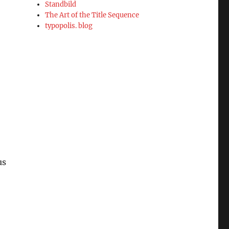
Standbild
The Art of the Title Sequence
typopolis. blog
us