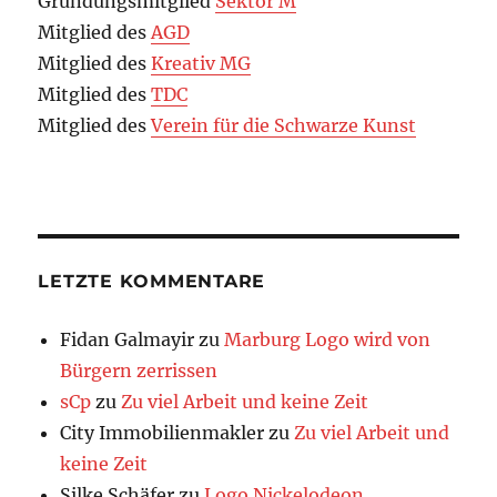
Gründungsmitglied
Sektor M
Mitglied des
AGD
Mitglied des
Kreativ MG
Mitglied des
TDC
Mitglied des
Verein für die Schwarze Kunst
LETZTE KOMMENTARE
Fidan Galmayir
zu
Marburg Logo wird von
Bürgern zerrissen
sCp
zu
Zu viel Arbeit und keine Zeit
City Immobilienmakler
zu
Zu viel Arbeit und
keine Zeit
Silke Schäfer
zu
Logo Nickelodeon