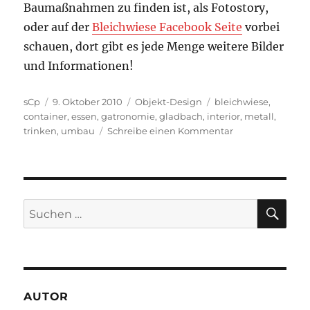
Baumaßnahmen zu finden ist, als Fotostory,
oder auf der
Bleichwiese Facebook Seite
vorbei
schauen, dort gibt es jede Menge weitere Bilder
und Informationen!
Autor
Veröffentlicht
Kategorien
Schlagwörter
sCp
9. Oktober 2010
Objekt-Design
bleichwiese
,
am
container
,
essen
,
gatronomie
,
gladbach
,
interior
,
metall
,
zu
trinken
,
umbau
Schreibe einen Kommentar
Bleichwieses
Gladbach
Dock
SU
Suchen
nach:
AUTOR