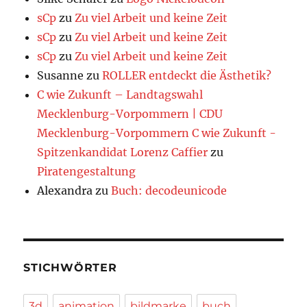
sCp
zu
Zu viel Arbeit und keine Zeit
sCp
zu
Zu viel Arbeit und keine Zeit
sCp
zu
Zu viel Arbeit und keine Zeit
Susanne
zu
ROLLER entdeckt die Ästhetik?
C wie Zukunft – Landtagswahl
Mecklenburg-Vorpommern | CDU
Mecklenburg-Vorpommern C wie Zukunft -
Spitzenkandidat Lorenz Caffier
zu
Piratengestaltung
Alexandra
zu
Buch: decodeunicode
STICHWÖRTER
3d
animation
bildmarke
buch