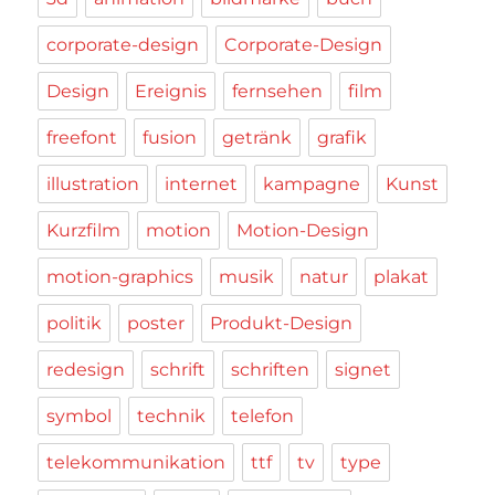
corporate-design
Corporate-Design
Design
Ereignis
fernsehen
film
freefont
fusion
getränk
grafik
illustration
internet
kampagne
Kunst
Kurzfilm
motion
Motion-Design
motion-graphics
musik
natur
plakat
politik
poster
Produkt-Design
redesign
schrift
schriften
signet
symbol
technik
telefon
telekommunikation
ttf
tv
type