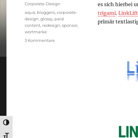
am
Kategorien
Corporate-Design
es sich hierbei 
Schlagwörter
aqua
,
bloggers
,
corporate-
trigami
.
LinkLift
design
,
glossy
,
paid
primär textlasti
content
,
redesign
,
sponsor
,
wortmarke
zu
3 Kommentare
Linklift
Logo
UMSCHALTEN AUF HOHE KONTRASTE
SCHRIFT VERGRÖSSERN