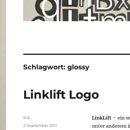
Schlagwort:
glossy
Linklift Logo
Autor
sCp
LinkLift
– ein we
Veröffentlicht
2. September 2011
unter anderem i