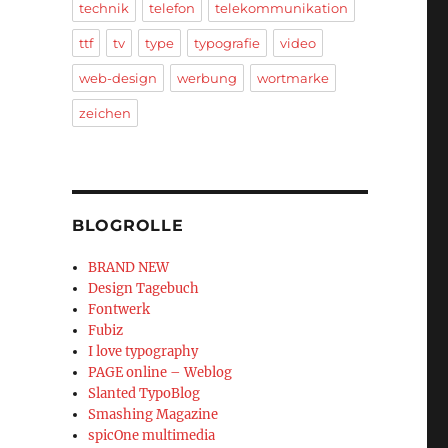
technik
telefon
telekommunikation
ttf
tv
type
typografie
video
web-design
werbung
wortmarke
zeichen
BLOGROLLE
BRAND NEW
Design Tagebuch
Fontwerk
Fubiz
I love typography
PAGE online – Weblog
Slanted TypoBlog
Smashing Magazine
spicOne multimedia