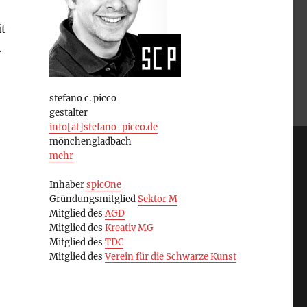
it
.
stefano c. picco
gestalter
info[at]stefano-picco.de
mönchengladbach
mehr
Inhaber
spicOne
Gründungsmitglied
Sektor M
Mitglied des
AGD
Mitglied des
Kreativ MG
Mitglied des
TDC
Mitglied des
Verein für die Schwarze Kunst