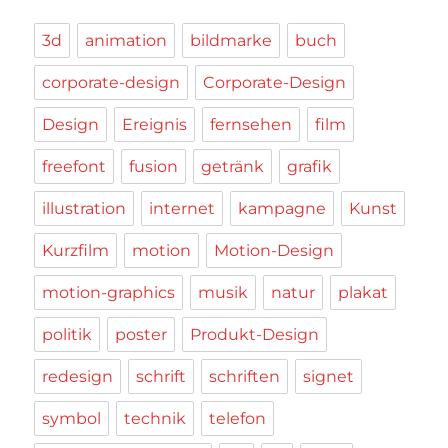
3d
animation
bildmarke
buch
corporate-design
Corporate-Design
Design
Ereignis
fernsehen
film
freefont
fusion
getränk
grafik
illustration
internet
kampagne
Kunst
Kurzfilm
motion
Motion-Design
motion-graphics
musik
natur
plakat
politik
poster
Produkt-Design
redesign
schrift
schriften
signet
symbol
technik
telefon