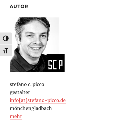
AUTOR
UMSCHALTEN AUF HOHE KONTRASTE
SCHRIFT VERGRÖSSERN
stefano c. picco
gestalter
info[at]stefano-picco.de
mönchengladbach
mehr