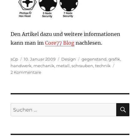
Den Artikel dazu und weitere informationen
kann man im
Core77 Blog
nachlesen.
Autor
Veröffentlicht
Kategorien
Schlagwörter
sCp
10. Januar 2009
Design
gegenstand
,
grafik
,
am
handwerk
,
mechanik
,
metall
,
schrauben
,
technik
zu
2 Kommentare
Die
wunderbare
Schraubenwelt
SU
Suchen
nach: