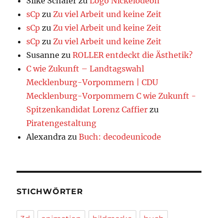
Silke Schäfer
zu
Logo Nickelodeon
sCp
zu
Zu viel Arbeit und keine Zeit
sCp
zu
Zu viel Arbeit und keine Zeit
sCp
zu
Zu viel Arbeit und keine Zeit
Susanne
zu
ROLLER entdeckt die Ästhetik?
C wie Zukunft – Landtagswahl
Mecklenburg-Vorpommern | CDU
Mecklenburg-Vorpommern C wie Zukunft -
Spitzenkandidat Lorenz Caffier
zu
Piratengestaltung
Alexandra
zu
Buch: decodeunicode
STICHWÖRTER