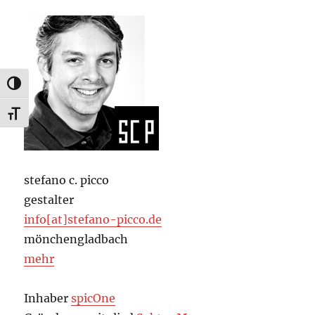
UMSCHALTEN AUF HOHE KONTRASTE
SCHRIFT VERGRÖSSERN
stefano c. picco
gestalter
info[at]stefano-picco.de
mönchengladbach
mehr
Inhaber
spicOne