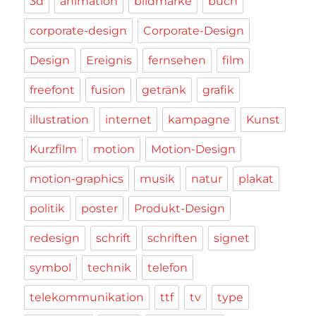
3d
animation
bildmarke
buch
corporate-design
Corporate-Design
Design
Ereignis
fernsehen
film
freefont
fusion
getränk
grafik
illustration
internet
kampagne
Kunst
Kurzfilm
motion
Motion-Design
motion-graphics
musik
natur
plakat
politik
poster
Produkt-Design
redesign
schrift
schriften
signet
symbol
technik
telefon
telekommunikation
ttf
tv
type