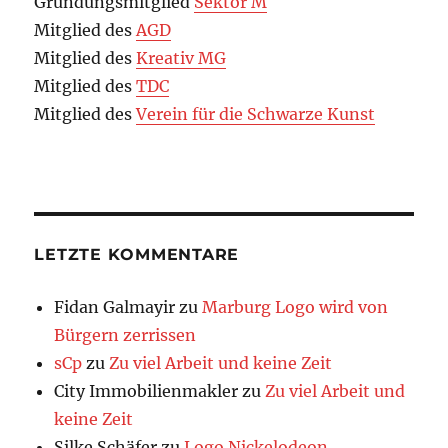
Gründungsmitglied
Sektor M
Mitglied des
AGD
Mitglied des
Kreativ MG
Mitglied des
TDC
Mitglied des
Verein für die Schwarze Kunst
LETZTE KOMMENTARE
Fidan Galmayir
zu
Marburg Logo wird von
Bürgern zerrissen
sCp
zu
Zu viel Arbeit und keine Zeit
City Immobilienmakler
zu
Zu viel Arbeit und
keine Zeit
Silke Schäfer
zu
Logo Nickelodeon