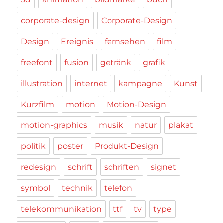
corporate-design
Corporate-Design
Design
Ereignis
fernsehen
film
freefont
fusion
getränk
grafik
illustration
internet
kampagne
Kunst
Kurzfilm
motion
Motion-Design
motion-graphics
musik
natur
plakat
politik
poster
Produkt-Design
redesign
schrift
schriften
signet
symbol
technik
telefon
telekommunikation
ttf
tv
type