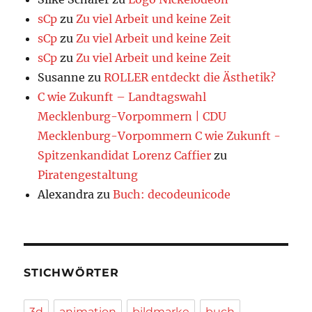
sCp
zu
Zu viel Arbeit und keine Zeit
sCp
zu
Zu viel Arbeit und keine Zeit
sCp
zu
Zu viel Arbeit und keine Zeit
Susanne
zu
ROLLER entdeckt die Ästhetik?
C wie Zukunft – Landtagswahl
Mecklenburg-Vorpommern | CDU
Mecklenburg-Vorpommern C wie Zukunft -
Spitzenkandidat Lorenz Caffier
zu
Piratengestaltung
Alexandra
zu
Buch: decodeunicode
STICHWÖRTER
3d
animation
bildmarke
buch