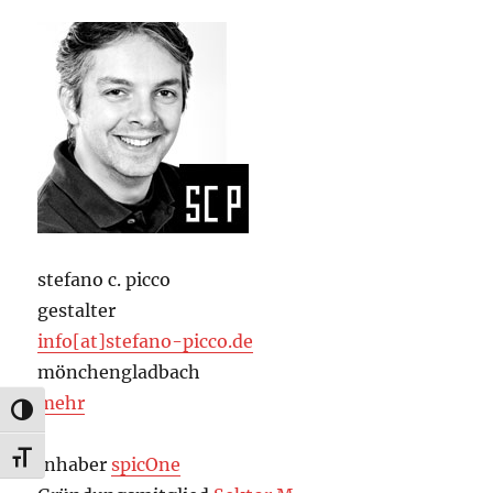
stefano c. picco
gestalter
info[at]stefano-picco.de
mönchengladbach
mehr
UMSCHALTEN AUF HOHE KONTRASTE
SCHRIFT VERGRÖSSERN
Inhaber
spicOne