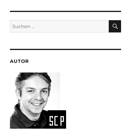
Bundesliga
Logo
SU
Suchen
nach:
AUTOR