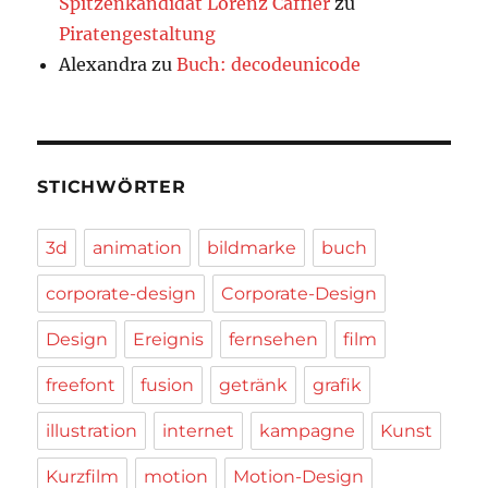
Spitzenkandidat Lorenz Caffier
zu
Piratengestaltung
Alexandra
zu
Buch: decodeunicode
STICHWÖRTER
3d
animation
bildmarke
buch
corporate-design
Corporate-Design
Design
Ereignis
fernsehen
film
freefont
fusion
getränk
grafik
illustration
internet
kampagne
Kunst
Kurzfilm
motion
Motion-Design