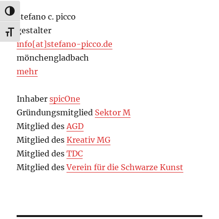
UMSCHALTEN AUF HOHE KONTRASTE
stefano c. picco
gestalter
SCHRIFT VERGRÖSSERN
info[at]stefano-picco.de
mönchengladbach
mehr
Inhaber
spicOne
Gründungsmitglied
Sektor M
Mitglied des
AGD
Mitglied des
Kreativ MG
Mitglied des
TDC
Mitglied des
Verein für die Schwarze Kunst