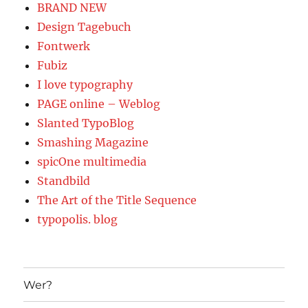
BRAND NEW
Design Tagebuch
Fontwerk
Fubiz
I love typography
PAGE online – Weblog
Slanted TypoBlog
Smashing Magazine
spicOne multimedia
Standbild
The Art of the Title Sequence
typopolis. blog
Wer?