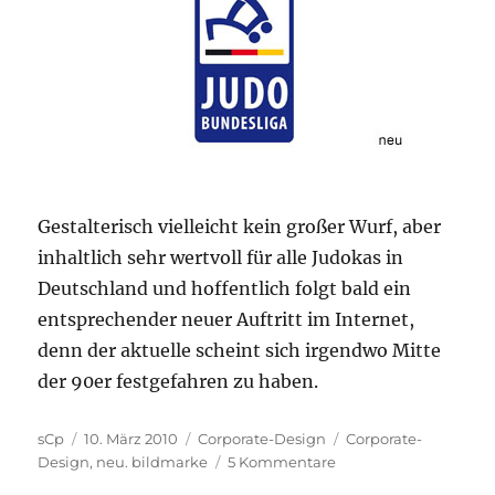
Gestalterisch vielleicht kein großer Wurf, aber
inhaltlich sehr wertvoll für alle Judokas in
Deutschland und hoffentlich folgt bald ein
entsprechender neuer Auftritt im Internet,
denn der aktuelle scheint sich irgendwo Mitte
der 90er festgefahren zu haben.
Autor
Veröffentlicht
Kategorien
Schlagwörter
sCp
10. März 2010
Corporate-Design
Corporate-
am
zu
Design
,
neu. bildmarke
5 Kommentare
Judo