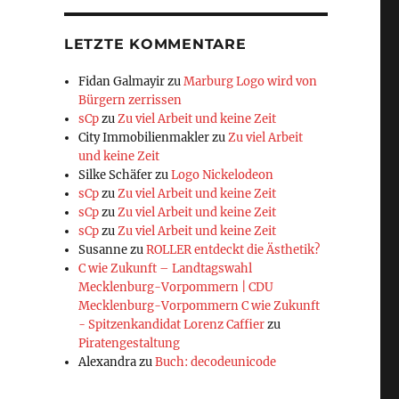
LETZTE KOMMENTARE
Fidan Galmayir
zu
Marburg Logo wird von
Bürgern zerrissen
sCp
zu
Zu viel Arbeit und keine Zeit
City Immobilienmakler
zu
Zu viel Arbeit
und keine Zeit
Silke Schäfer
zu
Logo Nickelodeon
sCp
zu
Zu viel Arbeit und keine Zeit
sCp
zu
Zu viel Arbeit und keine Zeit
sCp
zu
Zu viel Arbeit und keine Zeit
Susanne
zu
ROLLER entdeckt die Ästhetik?
C wie Zukunft – Landtagswahl
Mecklenburg-Vorpommern | CDU
Mecklenburg-Vorpommern C wie Zukunft
- Spitzenkandidat Lorenz Caffier
zu
Piratengestaltung
Alexandra
zu
Buch: decodeunicode