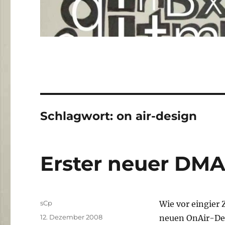
Schlagwort:
on air-design
Erster neuer DMA
Autor
sCp
Wie vor eingier 
Veröffentlicht
12. Dezember 2008
neuen OnAir-Des