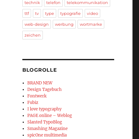
technik
telefon
telekommunikation
ttf
tv
type
typografie
video
web-design
werbung
wortmarke
zeichen
BLOGROLLE
BRAND NEW
Design Tagebuch
Fontwerk
Fubiz
I love typography
PAGE online – Weblog
Slanted TypoBlog
Smashing Magazine
spicOne multimedia