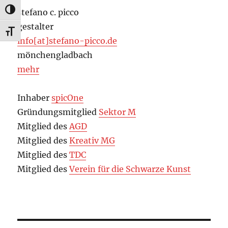
UMSCHALTEN AUF HOHE KONTRASTE
stefano c. picco
gestalter
SCHRIFT VERGRÖSSERN
info[at]stefano-picco.de
mönchengladbach
mehr
Inhaber
spicOne
Gründungsmitglied
Sektor M
Mitglied des
AGD
Mitglied des
Kreativ MG
Mitglied des
TDC
Mitglied des
Verein für die Schwarze Kunst