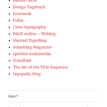
BRAND NEW
Design Tagebuch
Fontwerk
Fubiz
I love typography
PAGE online – Weblog
Slanted TypoBlog
Smashing Magazine
spicOne multimedia
Standbild
The Art of the Title Sequence
typopolis. blog
Wer?
Unterme