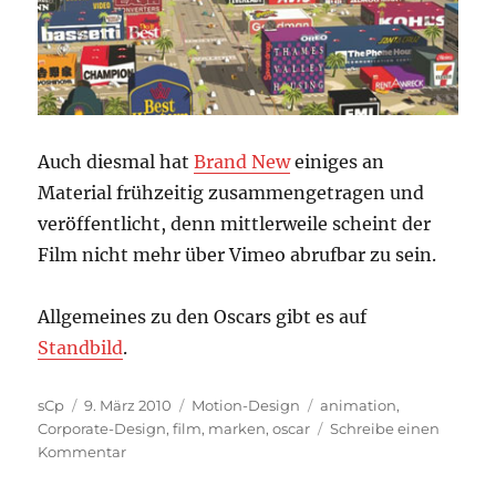
Auch diesmal hat
Brand New
einiges an
Material frühzeitig zusammengetragen und
veröffentlicht, denn mittlerweile scheint der
Film nicht mehr über Vimeo abrufbar zu sein.
Allgemeines zu den Oscars gibt es auf
Standbild
.
Autor
Veröffentlicht
Kategorien
Schlagwörter
sCp
9. März 2010
Motion-Design
animation
,
am
Corporate-Design
,
film
,
marken
,
oscar
Schreibe einen
zu
Kommentar
Logorama