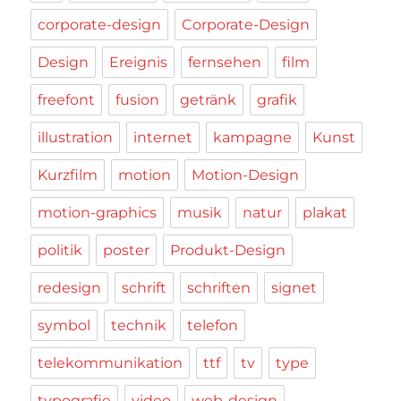
corporate-design
Corporate-Design
Design
Ereignis
fernsehen
film
freefont
fusion
getränk
grafik
illustration
internet
kampagne
Kunst
Kurzfilm
motion
Motion-Design
motion-graphics
musik
natur
plakat
politik
poster
Produkt-Design
redesign
schrift
schriften
signet
symbol
technik
telefon
telekommunikation
ttf
tv
type
typografie
video
web-design