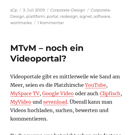
Autor
Veröffentlicht
Kategorien
Schlagwörter
sCp
3. Juli 2009
Corporate-Design
Corporate-
am
Design
,
plattform
,
portal
,
redesign
,
signet
,
software
,
zu
wortmarke
1 Kommentar
Logo
SourceForge.net
MTvM – noch ein
Videoportal?
Videoportale gibt es mittlerweile wie Sand am
Meer, seien es die Platzhirsche
YouTube
,
MySpace TV
,
Google Video
oder auch
Clipfisch
,
MyVideo
und
sevenload
. Überall kann man
Videos hochladen, suchen, bewerten und
kommentieren.