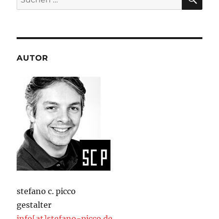
nach:
AUTOR
stefano c. picco
gestalter
info[at]stefano-picco.de