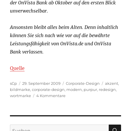
der OnVista Bank ab Oktober auf den ersten Blick
unverwechselbar.
Ansonsten bleibt alles beim Alten. Denn inhaltlich
können Sie sich nach wie vor auf die bewährte
Leistungsfähigkeit von OnVista.de und OnVista
Bank verlassen.
Quelle
Autor
Veröffentlicht
Kategorien
Schlagwörter
sCp
29. September 2009
Corporate-Design
akzent
,
am
bildmarke
,
corporate-design
,
modern
,
purpur
,
redesign
,
zu
wortmarke
4 Kommentare
Logo
OnVista
SU
Suchen