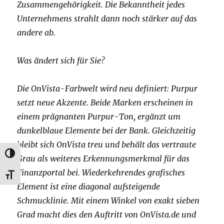
Zusammengehörigkeit. Die Bekanntheit jedes
Unternehmens strahlt dann noch stärker auf das
andere ab.
Was ändert sich für Sie?
Die OnVista-Farbwelt wird neu definiert: Purpur
setzt neue Akzente. Beide Marken erscheinen in
einem prägnanten Purpur-Ton, ergänzt um
dunkelblaue Elemente bei der Bank. Gleichzeitig
bleibt sich OnVista treu und behält das vertraute
UMSCHALTEN AUF HOHE KONTRASTE
Grau als weiteres Erkennungsmerkmal für das
Finanzportal bei. Wiederkehrendes grafisches
SCHRIFT VERGRÖSSERN
Element ist eine diagonal aufsteigende
Schmucklinie. Mit einem Winkel von exakt sieben
Grad macht dies den Auftritt von OnVista.de und