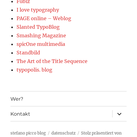
Fubiz
I love typography
PAGE online – Weblog
Slanted TypoBlog
Smashing Magazine
spicOne multimedia
Standbild
The Art of the Title Sequence
typopolis. blog
Wer?
Unterme
Kontakt
öffnen
stefano picco blog
datenschutz
Stolz präsentiert von