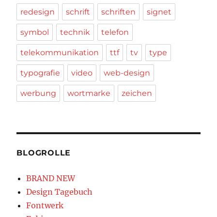
redesign
schrift
schriften
signet
symbol
technik
telefon
telekommunikation
ttf
tv
type
typografie
video
web-design
werbung
wortmarke
zeichen
BLOGROLLE
BRAND NEW
Design Tagebuch
Fontwerk