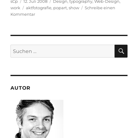
Autor
Veröffentlicht
Kategorien
sCp
12. Juli 2008
Design
,
typography
,
Web-Design
,
am
Schlagwörter
work
aktfotografie
,
popart
,
show
Schreibe einen
zu
Kommentar
Frieda
&
Freddies
New
York
SU
Suchen
online
nach:
AUTOR