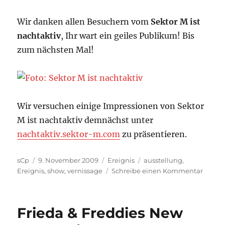
Wir danken allen Besuchern vom
Sektor M ist
nachtaktiv
, Ihr wart ein geiles Publikum! Bis
zum nächsten Mal!
Wir versuchen einige Impressionen von Sektor
M ist nachtaktiv demnächst unter
nachtaktiv.sektor-m.com
zu präsentieren.
Autor
Veröffentlicht
Kategorien
Schlagwörter
sCp
9. November 2009
Ereignis
ausstellung
,
am
zu
Ereignis
,
show
,
vernissage
Schreibe einen Kommentar
Sektor
M
sagt
Frieda & Freddies New
Danke
nachta