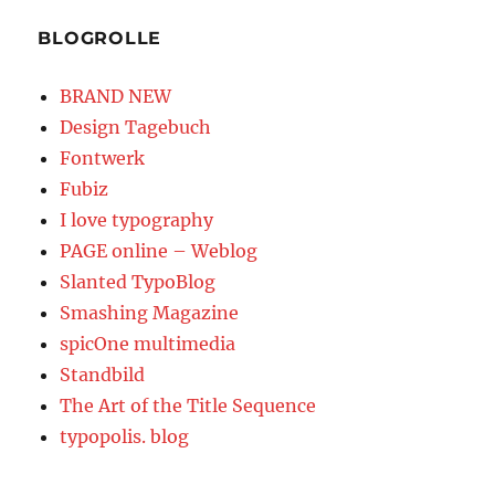
BLOGROLLE
BRAND NEW
Design Tagebuch
Fontwerk
Fubiz
I love typography
PAGE online – Weblog
Slanted TypoBlog
Smashing Magazine
spicOne multimedia
Standbild
The Art of the Title Sequence
typopolis. blog