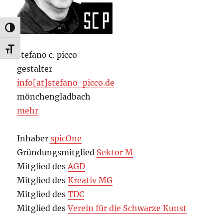
UMSCHALTEN AUF HOHE KONTRASTE
SCHRIFT VERGRÖSSERN
stefano c. picco
gestalter
info[at]stefano-picco.de
mönchengladbach
mehr
Inhaber
spicOne
Gründungsmitglied
Sektor M
Mitglied des
AGD
Mitglied des
Kreativ MG
Mitglied des
TDC
Mitglied des
Verein für die Schwarze Kunst