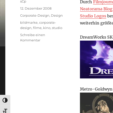
Autor
sCp
Durch
Filmjourn
Veröffentlicht
12. Dezember 2008
Neatorama Blog
am
Kategorien
Corporate-Design
,
Design
Studio Logos
bes
Schlagwörter
bildmarke
,
corporate-
weiterhin größte
design
,
filme
,
kino
,
studio
Schreibe einen
DreamWorks S
zu
Kommentar
Entwicklung
der
Hollywood
Studio
Logos
Metro-Goldwyn
UMSCHALTEN AUF HOHE KONTRASTE
SCHRIFT VERGRÖSSERN