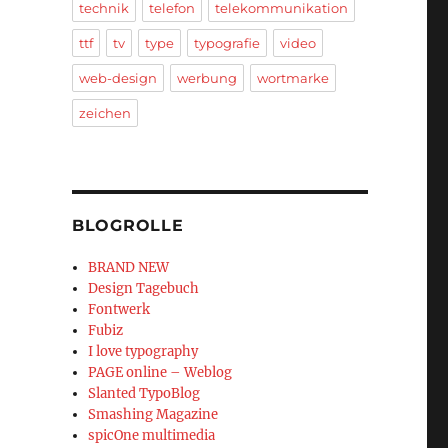
technik
telefon
telekommunikation
ttf
tv
type
typografie
video
web-design
werbung
wortmarke
zeichen
BLOGROLLE
BRAND NEW
Design Tagebuch
Fontwerk
Fubiz
I love typography
PAGE online – Weblog
Slanted TypoBlog
Smashing Magazine
spicOne multimedia