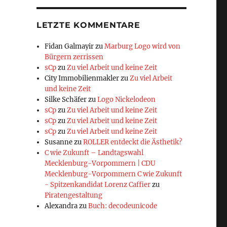
LETZTE KOMMENTARE
Fidan Galmayir
zu
Marburg Logo wird von
Bürgern zerrissen
sCp
zu
Zu viel Arbeit und keine Zeit
City Immobilienmakler
zu
Zu viel Arbeit
und keine Zeit
Silke Schäfer
zu
Logo Nickelodeon
sCp
zu
Zu viel Arbeit und keine Zeit
sCp
zu
Zu viel Arbeit und keine Zeit
sCp
zu
Zu viel Arbeit und keine Zeit
Susanne
zu
ROLLER entdeckt die Ästhetik?
C wie Zukunft – Landtagswahl
Mecklenburg-Vorpommern | CDU
Mecklenburg-Vorpommern C wie Zukunft
- Spitzenkandidat Lorenz Caffier
zu
Piratengestaltung
Alexandra
zu
Buch: decodeunicode